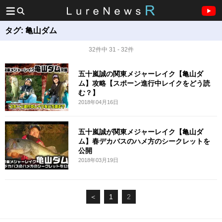
タグ:
亀山ダム
32件中 31 - 32件
五十嵐誠の関東メジャーレイク【亀山ダ
ム】攻略【スポーン進行中レイクをどう読
む？】
2018年04月16日
五十嵐誠が関東メジャーレイク【亀山ダ
ム】春デカバスのハメ方のシークレットを
公開
2018年03月19日
＜
1
2