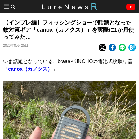
【インプレ編】フィッシングショーで話題となった
蚊対策ギア「canox（カノクス）」を実際に1か月使
ってみた…
2026年05月25日
いま話題となっている、braaa×KINCHOの電池式蚊取り器
「
canox（カノクス）
」。