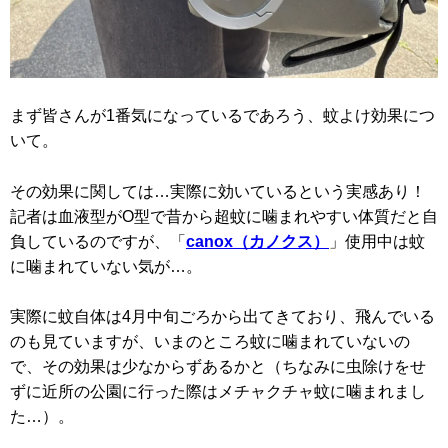
まず皆さんが1番気になっているであろう、蚊よけ効果につ
いて。
その効果に関しては…実際に効いているという実感あり！
記者は血液型がO型で昔から超蚊に噛まれやすい体質だと自
負しているのですが、「
canox（カノクス）
」使用中は蚊
に噛まれていない気が…。
実際に蚊自体は4月中旬ごろから出てきており、飛んでいる
のも見ていますが、いまのところ蚊に噛まれていないの
で、その効果は少なからずあるかと（ちなみに虫除けをせ
ずに近所の公園に行った際はメチャクチャ蚊に噛まれまし
た…）。