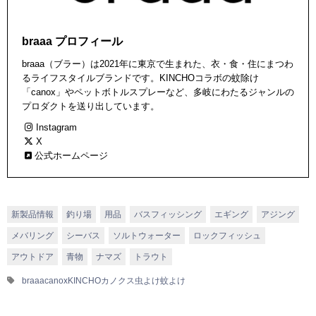
braaa プロフィール
braaa（ブラー）は2021年に東京で生まれた、衣・食・住にまつわ
るライフスタイルブランドです。KINCHOコラボの蚊除け
「canox」やペットボトルスプレーなど、多岐にわたるジャンルの
プロダクトを送り出しています。
Instagram
X
公式ホームページ
新製品情報
釣り場
用品
バスフィッシング
エギング
アジング
メバリング
シーバス
ソルトウォーター
ロックフィッシュ
アウトドア
青物
ナマズ
トラウト
braaa
canox
KINCHO
カノクス
虫よけ
蚊よけ