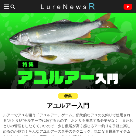
特集
アユルアー入門
ルアーでアユを狙う「アユルアー」ゲーム。伝統的なアユの友釣りで使用され
る“おとり鮎”をルアーで代替するもので、おとりを用意する必要がなく、またお
とりの管理もしなくていいので、少し敷居が高く感じるアユ釣りを手軽に楽し
めるのが魅力！そんなアユルアーの名手のテクニック、気になる最新アイテム