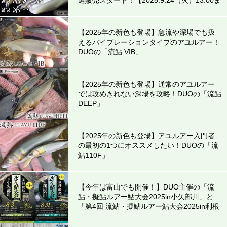
で！】
【2025年の新色も登場】急流や深場でも扱
えるバイブレーションタイプのアユルアー！
DUOの「流鮎 VIB」
【2025年の新色も登場】通常のアユルアー
では攻めきれない深場を攻略！DUOの「流鮎
DEEP」
【2025年の新色も登場】アユルアー入門者
の最初の1つにオススメしたい！DUOの「流
鮎110F」
【今年は富山でも開催！】DUO主催の「流
鮎・擬鮎ルアー鮎大会2025in小矢部川」と
「第4回 流鮎・擬鮎ルアー鮎大会2025in利根
川」の開催が決定！