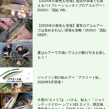
【2025年の新色も登場】急流や深場でも扱
えるバイブレーションタイプのアユルアー！
DUOの「流鮎 VIB」
【2025年の新色も登場】通常のアユルアー
では攻めきれない深場を攻略！DUOの「流鮎
DEEP」
夏はルアーで力強いアユとの駆け引きを楽し
もう！
ジャクソン初の鮎ルアー「アスリート鮎」
2026年5月登場！
今度の“ヌメリ”は…バスも、鮎も！「ジョイ
ンテッドクロー シフト183 ヌメリ」限定抽
選販売スタート！【2025.9.24（火）13:00ま