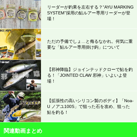
リーダーが釣果を左右する？“AYU MARKING
SYSTEM”採用の鮎ルアー専用リーダーが登
場！
ただの予備でしょ…と侮るなかれ。何気に重
要な「鮎ルアー専用掛け鈎」について
【邪神降臨】ジョインテッドクローで鮎を釣
る！「JOINTED CLAW 邪神」いよいよ登
場！
【拡張性の高いシリコン製のボディ】「Noa-
U ノアユ100S」で狙った石を攻め、狙った
鮎を釣る！
関連動画まとめ