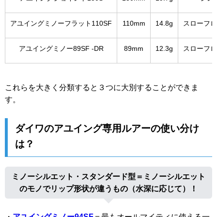
アユイングミノーフラット110SF
110mm
14.8g
スローフロ
アユイングミノー89SF -DR
89mm
12.3g
スローフロ
これらを大きく分類すると３つに大別することができま
す。
ダイワのアユイング専用ルアーの使い分け
は？
ミノーシルエット・スタンダード型＝ミノーシルエット
のモノでリップ形状が違うもの（水深に応じて）！
・
アユイングミノー94SF
＝最もオールマイティに使える一