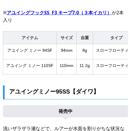
※
アユイングフックSS F3 キープ7.0（３本イカリ）
が2本
入り
アイテム
サイズ
自重
タイプ
アユイング ミノー 94SF
94mm
8g
スローフローティ
アユイング ミノー 110SF
110mm
11.2g
スローフローティ
アユイングミノー95SS【ダイワ】
発売中
浅いザラザラ瀬などで、ルアーが水面を割りがちな状況な