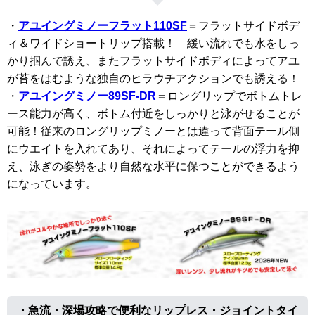
・
アユイングミノーフラット110SF
＝フラットサイドボデ
ィ＆ワイドショートリップ搭載！ 緩い流れでも水をしっ
かり掴んで誘え、またフラットサイドボディによってアユ
が苔をはむような独自のヒラウチアクションでも誘える！
・
アユイングミノー89SF-DR
＝ロングリップでボトムトレ
ース能力が高く、ボトム付近をしっかりと泳がせることが
可能！従来のロングリップミノーとは違って背面テール側
にウエイトを入れてあり、それによってテールの浮力を抑
え、泳ぎの姿勢をより自然な水平に保つことができるよう
になっています。
・急流・深場攻略で便利なリップレス・ジョイントタイ