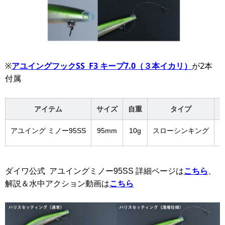
※
アユイングフックSS F3 キープ7.0（３本イカリ）
が2本
付属
アイテム
サイズ
自重
タイプ
アユイング ミノー95SS
95mm
10g
スローシンキング
ダイワ公式 アユイングミノー95SS 詳細ページは
こちら
、
解説＆水中アクション動画は
こちら