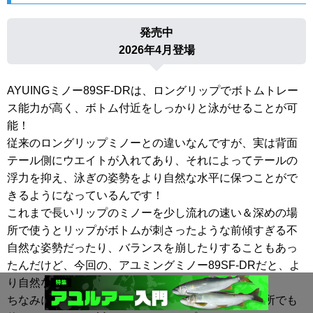
発売中
2026年4月登場
AYUINGミノー89SF-DRは、ロングリップでボトムトレー
ス能力が高く、ボトム付近をしっかりと泳がせることが可
能！
従来のロングリップミノーとの違いなんですが、実は背面
テール側にウエイトが入れてあり、それによってテールの
浮力を抑え、泳ぎの姿勢をより自然な水平に保つことがで
きるようになっているんです！
これまで長いリップのミノーを少し流れの速い＆深めの場
所で使うとリップがボトムが刺さったような前傾すぎる不
自然な姿勢だったり、バランスを崩したりすることもあっ
たんだけど、今回の、アユミングミノー89SF-DRだと、よ
り自然な水中姿勢をキープしてくれるというわけ！
ちなみに、流れがゆるいトコロや、水深が浅めの場所でも