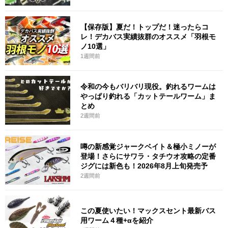
【保存版】夏だ！トップだ！迷ったらコ
レ！デカバス実績抜群のオススメ「羽根モ
ノ10選」
1週間前
令和の今もバリバリ現役。釣れるワームは
やっぱり釣れる「カットテールワーム」ま
とめ
2週間前
噂の新感覚ジャークベイト＆極小ミノーが
登場！さらにサワラ・タチウオ攻略の定番
ジグには新色も！2026年8月上旬発売予
2週間前
この夏使いたい！マックスセント最新バス
用ワーム４種+αを紹介