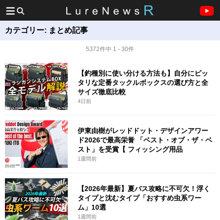
カテゴリー:
まとめ記事
5372件中 1 - 30件
【釣種別に使い分ける方法も】自分にピッ
タリな定番タックルボックスの選び方と全
サイズ徹底比較
4日前
伊東由樹がレッドドット・デザインアワー
ド2026で最高栄誉 「ベスト・オブ・ザ・ベ
スト」を受賞【 フィッシング用品
1週間前
【2026年最新】夏バス攻略に不可欠！浮く
タイプと沈むタイプ「おすすめ虫系ワー
ム」10選
1週間前