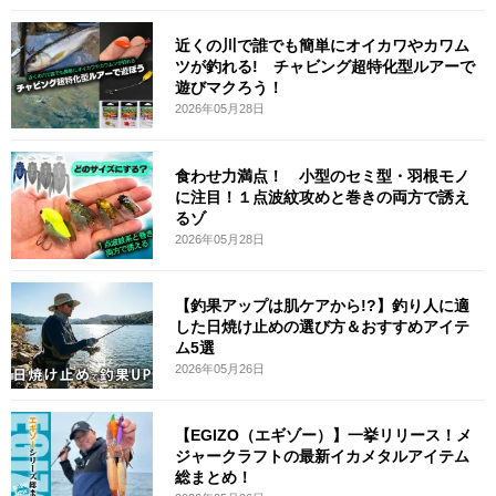
近くの川で誰でも簡単にオイカワやカワム
ツが釣れる! チャビング超特化型ルアーで
遊びマクろう！
2026年05月28日
食わせ力満点！ 小型のセミ型・羽根モノ
に注目！１点波紋攻めと巻きの両方で誘え
るゾ
2026年05月28日
【釣果アップは肌ケアから!?】釣り人に適
した日焼け止めの選び方＆おすすめアイテ
ム5選
2026年05月26日
【EGIZO（エギゾー）】一挙リリース！メ
ジャークラフトの最新イカメタルアイテム
総まとめ！