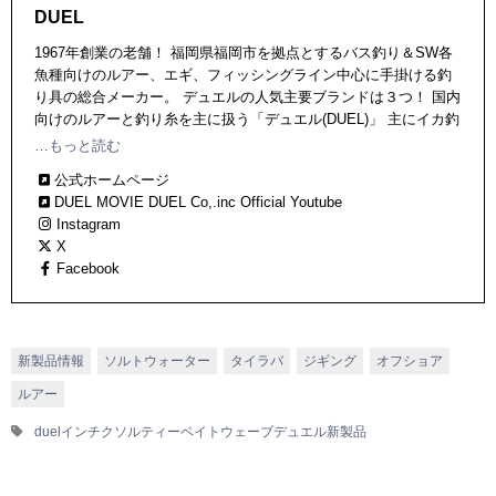
DUEL
1967年創業の老舗！ 福岡県福岡市を拠点とするバス釣り＆SW各
魚種向けのルアー、エギ、フィッシングライン中心に手掛ける釣
り具の総合メーカー。 デュエルの人気主要ブランドは３つ！ 国内
向けのルアーと釣り糸を主に扱う「デュエル(DUEL)」 主にイカ釣
り製品と海外向けルアーを中心に扱う「ヨーヅリ(YO-ZURI)」 ラ
…もっと読む
インやルアーを主に扱う「ハードコア（HARDCORE:釣糸、ルア
公式ホームページ
ー）」
DUEL MOVIE DUEL Co,.inc Official Youtube
Instagram
X
Facebook
新製品情報
ソルトウォーター
タイラバ
ジギング
オフショア
ルアー
duel
インチク
ソルティーベイトウェーブ
デュエル
新製品