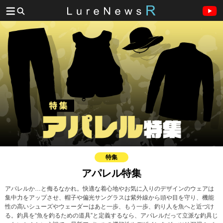
特集
アパレル特集
アパレルか…と侮るなかれ。快適な着心地やお気に入りのデザインのウェアは
集中力をアップさせ、帽子や偏光サングラスは紫外線から頭や目を守り、機能
性の高いシューズやウェーダーはあと一歩、もう一歩、釣り人を魚へと近づけ
る。釣具を“魚を釣るための道具”と定義するなら、アパレルだって立派な釣具じ