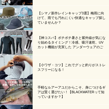
【シマノ新作レインキャップ3選】梅雨に向
けて、雨でも汚れにくい快適なキャップ探し
ていませんか？
【神コスパ】ボチボチ暑さと紫外線が気にな
り始めるタイミング！冷感、吸汗速乾、UV
カット機能が充実した アンダーウェアのご
準備を！
【小ワザ・コツ】これでグッと釣りがストレ
スフリーになる！
手軽なルアーアユだからこそ、身につけるギ
アは賢く選びたい！【BLACKWATERって知
っていますか？】