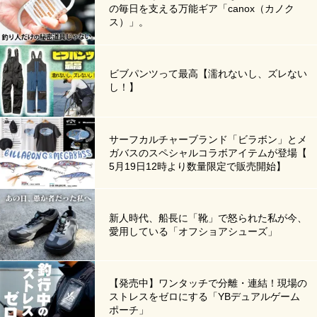
の毎日を支える万能ギア「canox（カノク
ス）」。
ビブパンツって最高【濡れないし、ズレない
し！】
サーフカルチャーブランド「ビラボン」とメ
ガバスのスペシャルコラボアイテムが登場【
5月19日12時より数量限定で販売開始】
新人時代、船長に「靴」で怒られた私が今、
愛用している「オフショアシューズ」
【発売中】ワンタッチで分離・連結！現場の
ストレスをゼロにする「YBデュアルゲーム
ポーチ」