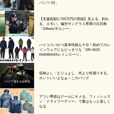
パンツ 03」
【支援総額2,750万円の実績】見える、釣れ
る、エモい。偏光サングラス界隈の注目株
「Gillsee/ギルシー」
ハイコスパかつ基本性能も十分！初めてのレ
インウェアにもピッタリな「DR-3625
RAINMAX®レインスーツ」
収納よし・ビジュよし、何より快適スギる。
ホントいいよなぁ～このバッグ
アツい季節はクールにキメる。フィッシュマ
ン「ドライフーディー」で夏はもっと楽しく
なる