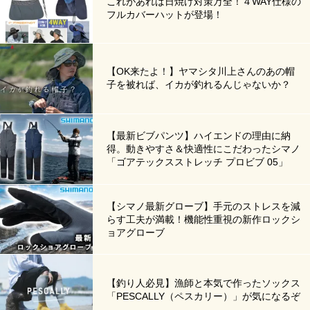
これがあれば日焼け対策万全！４WAY仕様の
フルカバーハットが登場！
【OK来たよ！】ヤマシタ川上さんのあの帽
子を被れば、イカが釣れるんじゃないか？
【最新ビブパンツ】ハイエンドの理由に納
得。動きやすさ＆快適性にこだわったシマノ
「ゴアテックスストレッチ プロビブ 05」
【シマノ最新グローブ】手元のストレスを減
らす工夫が満載！機能性重視の新作ロックシ
ョアグローブ
【釣り人必見】漁師と本気で作ったソックス
「PESCALLY（ペスカリー）」が気になるぞ