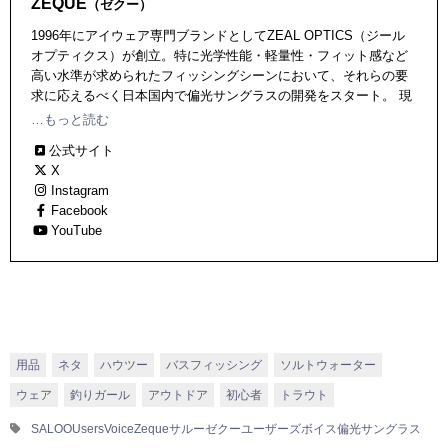
ZEQUE
（ゼクー）
1996年にアイウェア専門ブランドとしてZEAL OPTICS（ジール
オプティクス）が創立。特に光学性能・軽量性・フィット感など
高い水準が求められたフィッシングシーンにおいて、それらの要
求に応えるべく日本国内で偏光サングラスの開発をスタート。 現
在では多くのプロフェッショナルアングラーに支持され「身に着
…もっと読む
けるアイウェア」として高く評価されている。また、海外進出を
公式サイト
視野にZEAL OPTICS（ジールオプティクス）からZeque（ゼク
X
ー）へブランド名が刷新されている。
Instagram
Facebook
YouTube
用品
ネタ
ハウツー
バスフィッシング
ソルトウォーター
ウェア
釣りガール
アウトドア
初心者
トラウト
SALOO
UsersVoice
Zeque
サルー
ゼクー
ユーザーズボイス
偏光サングラス