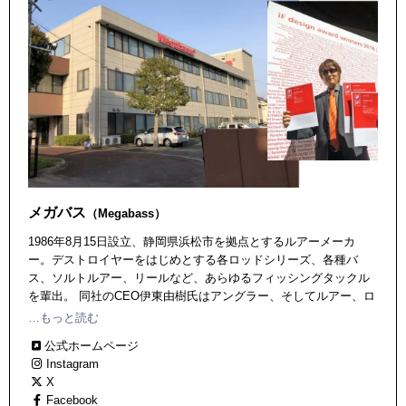
メガバス
（Megabass）
1986年8月15日設立、静岡県浜松市を拠点とするルアーメーカ
ー。デストロイヤーをはじめとする各ロッドシリーズ、各種バ
ス、ソルトルアー、リールなど、あらゆるフィッシングタックル
を輩出。 同社のCEO伊東由樹氏はアングラー、そしてルアー、ロ
ッドデザイナーとしても有名で、同氏の手掛けるタックル＆ルア
…もっと読む
ーは実釣力の高さに加え、優れた機能美、造形美を放ち、国内外
公式ホームページ
で高い評価を受けている。
Instagram
X
Facebook