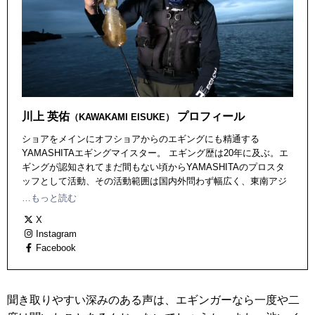
川上 英佑
プロフィール
（KAWAKAMI EISUKE）
ショアをメインにオフショアからのエギングにも精通する
YAMASHITAエギングマイスター。 エギング歴は20年に及ぶ。エ
ギングが認知されてまだ間もない頃からYAMASHITAのプロスタ
ッフとして活動、その活動範囲は国内外問わず幅広く、東南アジ
アからオセアニア、ヨーロッパ、南アメリカと世界中に及ぶ。ま
…もっと読む
た世界各国でエギングを行い、またエギングセミナーを開催。ロ
X
ジカルなセミナーは海外でも人気が高い。
Instagram
Facebook
聞き取りやすい深みのある声は、エギンガーなら一度や二