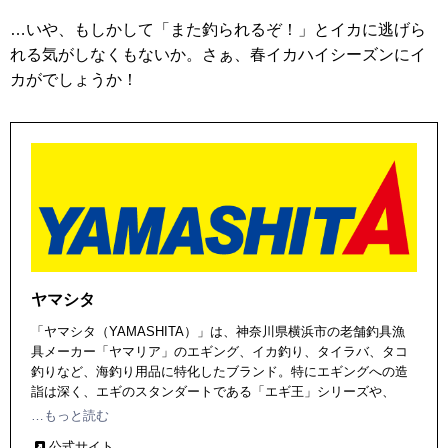
…いや、もしかして「また釣られるぞ！」とイカに逃げら
れる気がしなくもないか。さぁ、春イカハイシーズンにイ
カがでしょうか！
ヤマシタ
「ヤマシタ（YAMASHITA）」は、神奈川県横浜市の老舗釣具漁
具メーカー「ヤマリア」のエギング、イカ釣り、タイラバ、タコ
釣りなど、海釣り用品に特化したブランド。特にエギングへの造
詣は深く、エギのスタンダートである「エギ王」シリーズや、
「ケイムラ」カラー、「490グロー」カラーなどを送り出し、最新
…もっと読む
のテクノロジーでエギングの世界を変え続けている。
公式サイト