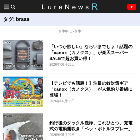
タグ:
braaa
9件中 1 - 9件
「いつか欲しい」ならいまでしょ！話題の
「canox（カノクス）」が楽天スーパー
SALEで超お買い得！
2026年06月05日
【テレビでも話題！】注目の蚊対策ギア
「canox（カノクス）」が人気釣り番組に
登場！
2026年06月03日
釣行後のタックル洗浄、これひとつ。充電
式の電動霧吹き「ペットボトルスプレー」
2026年05月29日