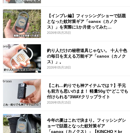
【インプレ編】フィッシングショーで話題
となった蚊対策ギア「canox（カノク
ス）」を実際に1か月使ってみた…
2026年05月25日
釣り人だけの秘密道具じゃない。 十人十色
の毎日を支える万能ギア「canox（カノク
ス）」。
2026年05月18日
【これ…釣りでも神アイテムでは？】手元
も前方も思いのまま！ 軽量50gで“どこでも
付けられる”3WAYクリップライト
2026年05月15日
今年の夏はこれで決まり。フィッシングシ
ョーで話題となった蚊対策ギア
「canox（カノクス）」【KINCHO × br