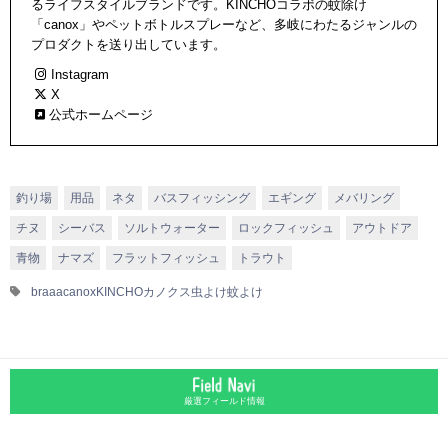
るライフスタイルブランドです。KINCHOコラボの蚊除け
「canox」やペットボトルスプレーなど、多岐にわたるジャンルの
プロダクトを送り出しています。
Instagram
X
公式ホームページ
釣り場
用品
ネタ
バスフィッシング
エギング
メバリング
チヌ
シーバス
ソルトウォーター
ロックフィッシュ
アウトドア
青物
ナマズ
フラットフィッシュ
トラウト
braaa
canox
KINCHO
カノクス
虫よけ
蚊よけ
厳選フィールド情報