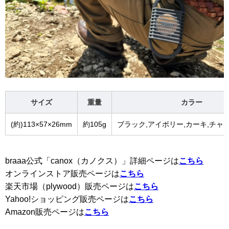
サイズ
重量
カラー
(約)113×57×26mm
約105g
ブラック,アイボリー,カーキ,チャ
braaa公式「canox（カノクス）」詳細ページは
こちら
オンラインストア販売ページは
こちら
楽天市場（plywood）販売ページは
こちら
Yahoo!ショッピング販売ページは
こちら
Amazon販売ページは
こちら