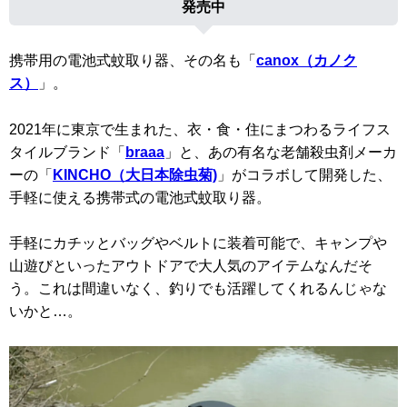
発売中
携帯用の電池式蚊取り器、その名も「
canox（カノク
ス）
」。
2021年に東京で生まれた、衣・食・住にまつわるライフス
タイルブランド「
braaa
」と、あの有名な老舗殺虫剤メーカ
ーの「
KINCHO（大日本除虫菊)
」がコラボして開発した、
手軽に使える携帯式の電池式蚊取り器。
手軽にカチッとバッグやベルトに装着可能で、キャンプや
山遊びといったアウトドアで大人気のアイテムなんだそ
う。これは間違いなく、釣りでも活躍してくれるんじゃな
いかと…。