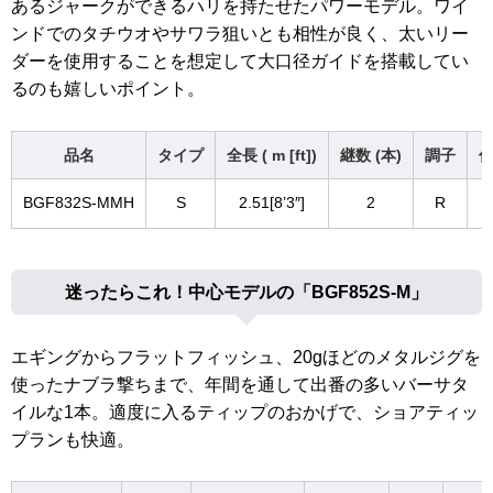
あるジャークができるハリを持たせたパワーモデル。ワイ
ンドでのタチウオやサワラ狙いとも相性が良く、太いリー
ダーを使用することを想定して大口径ガイドを搭載してい
るのも嬉しいポイント。
品名
タイプ
全長 ( m [ft])
継数 (本)
調子
仕
BGF832S-MMH
S
2.51[8’3″]
2
R
迷ったらこれ！中心モデルの「BGF852S-M」
エギングからフラットフィッシュ、20gほどのメタルジグを
使ったナブラ撃ちまで、年間を通して出番の多いバーサタ
イルな1本。適度に入るティップのおかげで、ショアティッ
プランも快適。