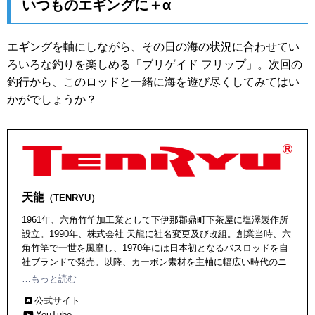
いつものエギングに＋α
エギングを軸にしながら、その日の海の状況に合わせてい
ろいろな釣りを楽しめる「ブリゲイド フリップ」。次回の
釣行から、このロッドと一緒に海を遊び尽くしてみてはい
かがでしょうか？
天龍
（TENRYU）
1961年、六角竹竿加工業として下伊那郡鼎町下茶屋に塩澤製作所
設立。1990年、株式会社 天龍に社名変更及び改組。創業当時、六
角竹竿で一世を風靡し、1970年には日本初となるバスロッドを自
社ブランドで発売。以降、カーボン素材を主軸に幅広い時代のニ
ーズを先読みしたアイテムを輩出している。ソルトウォーターで
…もっと読む
は超軽量＆高感度のＳＷライトゲームロッド「ルナキア」、ライ
公式サイト
トジギングでは「ホライゾン」が有名なほか、バス、トラウト、
YouTube