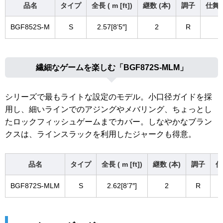
品名
タイプ
全長 ( m [ft])
継数 (本)
調子
仕舞寸
BGF852S-M
S
2.57[8’5″]
2
R
繊細なゲームを楽しむ「BGF872S-MLM」
シリーズで最もライトな設定のモデル。小口径ガイドを採
用し、細いラインでのアジングやメバリング、ちょっとし
たロックフィッシュゲームまでカバー。しなやかなブラン
クスは、ラインスラックを利用したジャークも得意。
品名
タイプ
全長 ( m [ft])
継数 (本)
調子
仕
BGF872S-MLM
S
2.62[8’7″]
2
R