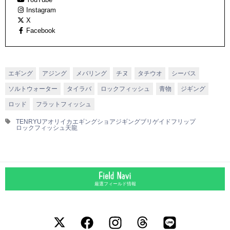
エリアフィッシング、さらにはテンカラなど、非常に幅広いジャ
Instagram
ンルでこだわりの強いロッドを生み出している。
X
Facebook
エギング
アジング
メバリング
チヌ
タチウオ
シーバス
ソルトウォーター
タイラバ
ロックフィッシュ
青物
ジギング
ロッド
フラットフィッシュ
TENRYU
アオリイカ
エギング
ショアジギング
ブリゲイドフリップ
ロックフィッシュ
天龍
厳選フィールド情報