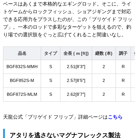
ベースはあくまで本格的なエギングロッド。そこに、ライ
トゲームからロックフィッシュ、ショアジギングまで対応
できる応用力をプラスしたのが、この「ブリゲイド フリッ
プ」。一本のロッドで多彩なターゲットを狙えるので、釣
り場での選択肢をぐっと広げてくれること間違いなし。
品名
タイプ
全長 ( m [ft])
継数 (本)
調子
仕
BGF832S-MMH
S
2.51[8’3″]
2
R
BGF852S-M
S
2.57[8’5″]
2
R
BGF872S-MLM
S
2.62[8’7″]
2
R
天龍公式「ブリゲイド フリップ」詳細ページは
こちら
アタリを逃さないマグナフレックス製法