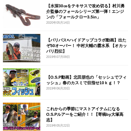
【水深30㎝をテキサスで攻め切る】村川勇
介監修のフォールシリーズ第一弾！エンジ
ンの「フォールクロー3.5in」
2020年05月14日
【バリバス×ハイドアップコラボ動画】出た
ぞ50オーバー！ 中村大輔の霞水系 【オカッ
パリ烈伝】
2019年07月09日
【O.S.P動画】北田朋也の「セッシュでフィ
ッシュ」春のカスミで目指せ10ｋｇ！？
2019年06月20日
これからの季節にマストアイテムになる
O.S.Pルアーをご紹介！！【寄稿by大塚高
志】
2019年05月22日