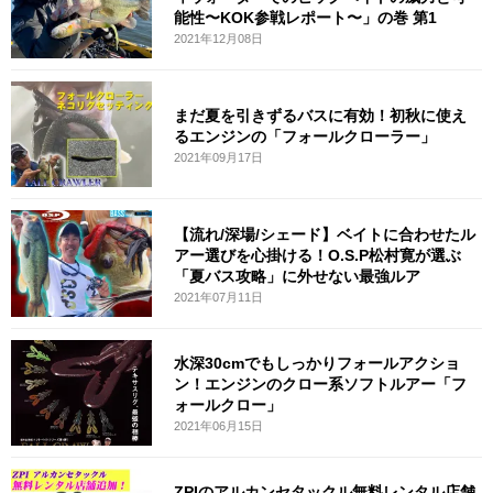
能性〜KOK参戦レポート〜」の巻 第1
2021年12月08日
まだ夏を引きずるバスに有効！初秋に使え
るエンジンの「フォールクローラー」
2021年09月17日
【流れ/深場/シェード】ベイトに合わせたル
アー選びを心掛ける！O.S.P松村寛が選ぶ
「夏バス攻略」に外せない最強ルア
2021年07月11日
水深30cmでもしっかりフォールアクショ
ン！エンジンのクロー系ソフトルアー「フ
ォールクロー」
2021年06月15日
ZPIのアルカンセタックル無料レンタル店舗