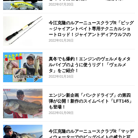
2022年07月20日
今江克隆のルアーニュースクラブR「ビッグ
～ジャイアントベイト専用テクニカルショ
ートロッド！ジャイアントディアウルフの
2022年01月26日
真冬でも爆釣！エンジンのヴェルメをメタ
ルバイブのように使うリグ！「ヴェルメ
タ」をご紹介！
2022年01月16日
エンジン新企画「バンクドライブ」の第四
弾が公開！新作のスイムベイト「LFT145」
も登場！
2022年01月09日
今江克隆のルアーニュースクラブR「マッデ
ィウォーターでのビッグベイトの威力と可