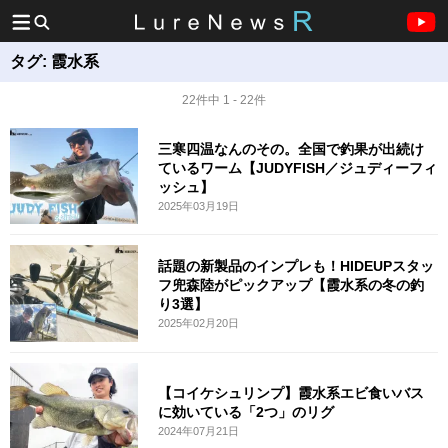
タグ:
霞水系
22件中 1 - 22件
三寒四温なんのその。全国で釣果が出続け
ているワーム【JUDYFISH／ジュディーフィ
ッシュ】
2025年03月19日
話題の新製品のインプレも！HIDEUPスタッ
フ兜森陸がピックアップ【霞水系の冬の釣
り3選】
2025年02月20日
【コイケシュリンプ】霞水系エビ食いバス
に効いている「2つ」のリグ
2024年07月21日