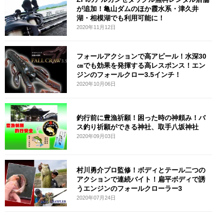
が追加！亀山ダムのほか霞水系・津久井
湖・相模湖でも利用可能に！
2020年11月12日
フォールアクションで高アピール！水深30
㎝でも効果を発揮する高レスポンス！エン
ジンのフォールクロー3.5インチ！
2020年10月06日
釣行前に豊漁祈願！困った時の神頼み！バ
ス釣り祈願ができる神社、取手八坂神社
2020年09月03日
村川勇介プロ監修！ボディとテール二つの
アクションで連続バイト！扁平ボディで誘
うエンジンのフォールクローラー3
2020年07月24日