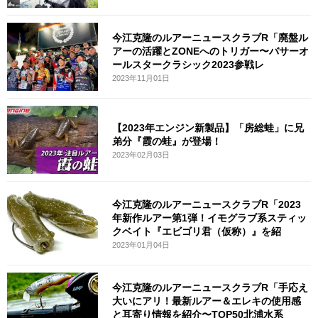
今江克隆のルアーニュースクラブR「廃盤ル
アーの活躍とZONEへのトリガー〜バサーオ
ールスタークラシック2023参戦レ
2023年11月01日
【2023年エンジン新製品】「房総蛙」に兄
弟分『霞の蛙』が登場！
2023年02月03日
今江克隆のルアーニュースクラブR「2023
年新作ルアー第1弾！イモグラブ系スティッ
クベイト『エビゴリ君（仮称）』を紹
2023年01月04日
今江克隆のルアーニュースクラブR「手応え
大いにアリ！最新ルアー＆エレキの使用感
と耳寄り情報を紹介〜TOP50北浦水系