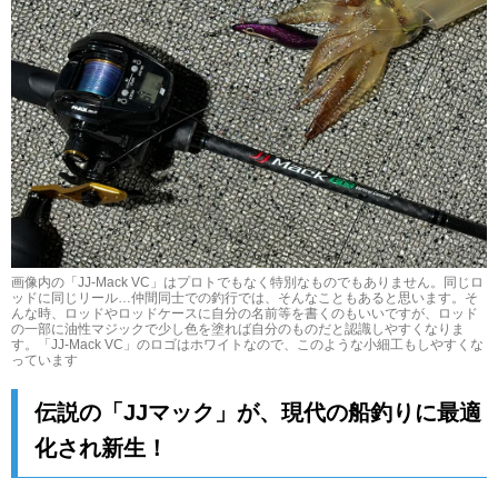
画像内の「JJ-Mack VC」はプロトでもなく特別なものでもありません。同じロ
ッドに同じリール…仲間同士での釣行では、そんなこともあると思います。そ
んな時、ロッドやロッドケースに自分の名前等を書くのもいいですが、ロッド
の一部に油性マジックで少し色を塗れば自分のものだと認識しやすくなりま
す。「JJ-Mack VC」のロゴはホワイトなので、このような小細工もしやすくな
っています
伝説の「JJマック」が、現代の船釣りに最適
化され新生！