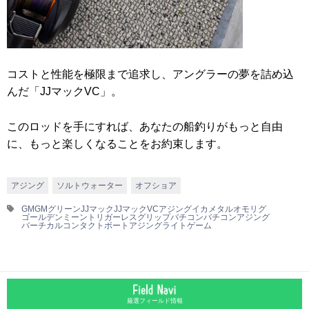
コストと性能を極限まで追求し、アングラーの夢を詰め込
んだ「JJマックVC」。
このロッドを手にすれば、あなたの船釣りがもっと自由
に、もっと楽しくなることをお約束します。
アジング
ソルトウォーター
オフショア
GM
GMグリーン
JJマック
JJマックVC
アジング
イカメタル
オモリグ
ゴールデンミーン
トリガーレスグリップ
バチコン
バチコンアジング
バーチカルコンタクト
ボートアジング
ライトゲーム
厳選フィールド情報