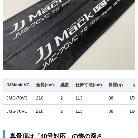
JJMack VC
全長(cm)
継数
仕舞寸法(cm)
自重(g)
オ
JMC-70VC
210
2
113
88
15
JMS-70VC
210
2
113
88
15
真骨頂は「40号対応」の懐の深さ