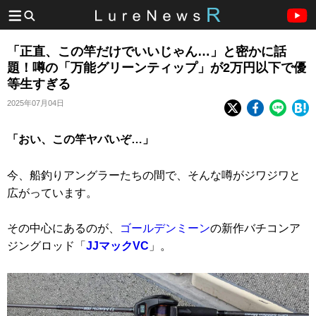
「正直、この竿だけでいいじゃん…」と密かに話
題！噂の「万能グリーンティップ」が2万円以下で優
等生すぎる
2025年07月04日
「おい、この竿ヤバいぞ…」
今、船釣りアングラーたちの間で、そんな噂がジワジワと
広がっています。
その中心にあるのが、
ゴールデンミーン
の新作バチコンア
ジングロッド「
JJマックVC
」。