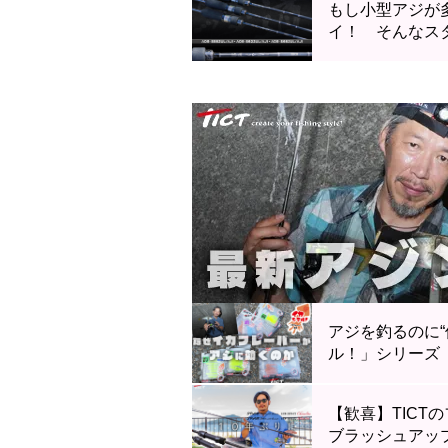
もし小型アジが
イ！ そんなスタ
アジを釣るのに
ル！」シリーズ
【歓喜】TICT
ブラッシュアップ／