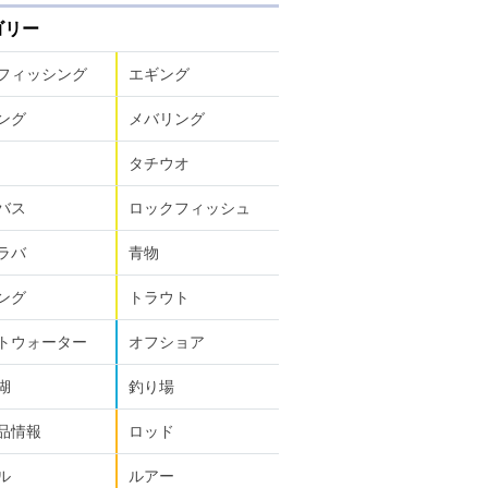
ゴリー
フィッシング
エギング
ング
メバリング
タチウオ
バス
ロックフィッシュ
ラバ
青物
ング
トラウト
トウォーター
オフショア
湖
釣り場
品情報
ロッド
ル
ルアー