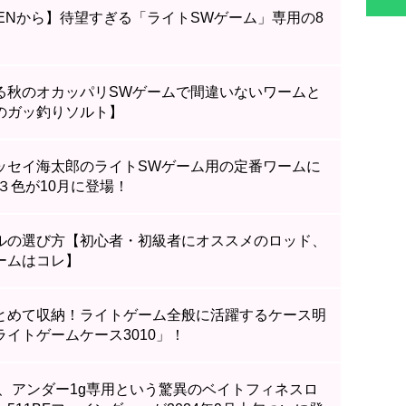
ENから】待望すぎる「ライトSWゲーム」専用の8
る秋のオカッパリSWゲームで間違いないワームと
のガッ釣りソルト】
ッセイ海太郎のライトSWゲーム用の定番ワームに
色３色が10月に登場！
ルの選び方【初心者・初級者にオススメのロッド、
ームはコレ】
とめて収納！ライトゲーム全般に活躍するケース明
イトゲームケース3010」！
g、アンダー1g専用という驚異のベイトフィネスロ