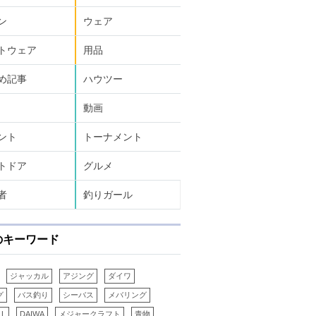
ン
ウェア
トウェア
用品
め記事
ハウツー
動画
ント
トーナメント
トドア
グルメ
者
釣りガール
のキーワード
ジャッカル
アジング
ダイワ
グ
バス釣り
シーバス
メバリング
LL
DAIWA
メジャークラフト
青物