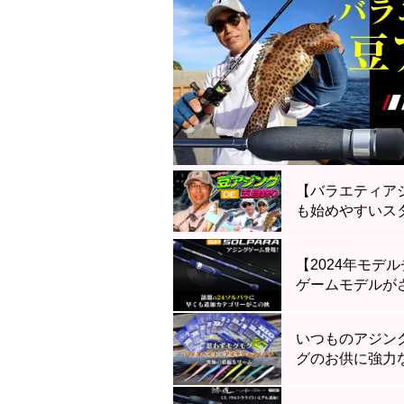
【バラエティア
も始めやすいス
【2024年モデ
ゲームモデルがさ
いつものアジン
グのお供に強力