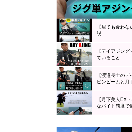
【居ても食わな
説
【デイアジング
ていること
【渡邉長士のデ
ピンビームと月
【月下美人EX・5
なバイト感度で