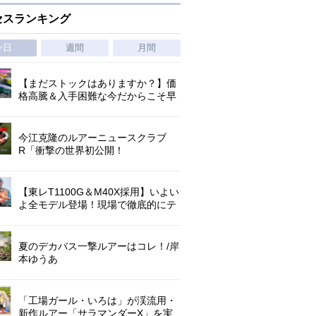
セスランキング
今日
週間
月間
【まだストックはありますか？】価
格高騰＆入手困難な今だからこそ早
めの補充を/ TGポテンシャル
今江克隆のルアーニュースクラブ
R「衝撃の世界初公開！
『AbuGarcia ZENON CX』」 第
1296回
【東レT1100G＆M40X採用】いよい
よ全モデル登場！現場で徹底的にテ
ストされたロックゲームハイエンド
「ロックライバー7G」
夏のデカバス一撃ルアーはコレ！/岸
本ゆうあ
「工場ガール・いろは」が渓流用・
新作ルアー「サラマンダーX」を実