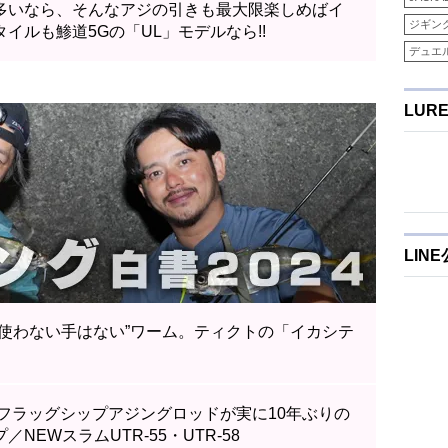
多いなら、そんなアジの引きも最大限楽しめばイ
ジギン
イルも鯵道5Gの「UL」モデルなら!!
デュエ
LUR
LIN
“使わない手はない”ワーム。ティクトの「イカシテ
のフラッグシップアジングロッドが実に10年ぶりの
NEWスラムUTR-55・UTR-58