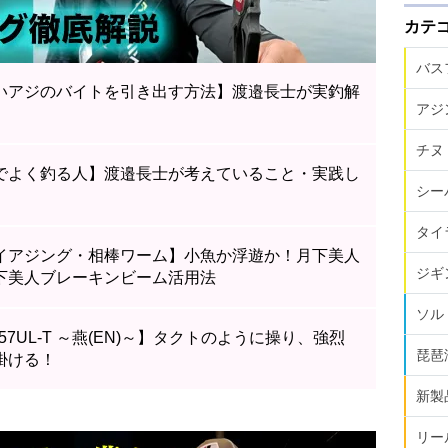
カテ
バス
いアジのバイトを引き出す方法】渡邉長士が実釣解
アジ
チヌ
でよく釣る人】渡邉長士が考えていること・実践し
シー
タイ
イアジング・相棒ワーム】小魚か浮遊か！月下美人
ジギ
下美人ブレーキンビーム活用法
ソル
7UL-T ～燕(EN)～】タクトのように操り、強烈
琵琶
掛ける！
新製
リー