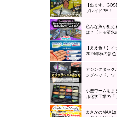
【出ます、GOS
ブレイドPE！
色んな魚が狙え
は？【トモ清水
【ええ色！】イ
2024年秋の新
アジングタック
ジグヘッド、ワ
小型ワームをま
邦化学工業の「ラ
まさかのMAX1