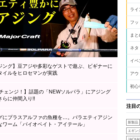
ライ
フッ
まと
ネタ
イベ
ジング】豆アジや多彩なゲストで遊ぶ、ビギナーに
タイルをヒロセマンが実践
アウ
初心
ルチェンジ！】話題の「NEWソルパラ」にアジング
らに仲間入り!!
注目
グにプラスアルファの魚種を…。バラエティアジン
新製品
なワーム「バイオベイト・アイテール」
エギン
JACKA