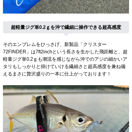
超軽量ジグ単0.2ｇを沖で繊細に操作できる超高感度
そのエンブレムをひっさげ、新製品「クリスター
72FINDER」は7ft2inchという長さを生かした飛距離と、超
軽量ジグ単0.2ｇも潮流を感じながら沖でのアジの細かいア
タリもしっかりと掛けていける繊細さと超高感度を兼ね備
えるまさに贅沢盛りの一本に仕上がっております！