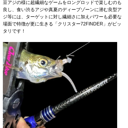
豆アジの様に超繊細なゲームをロングロッドで楽しむのも
良し、食い渋るアジや真夏のディープゾーンに潜む良型ア
ジ等には、ターゲットに対し繊細さに加えパワーも必要な
場面で特徴が更に生きる「クリスター72FINDER」がピッ
タリです！