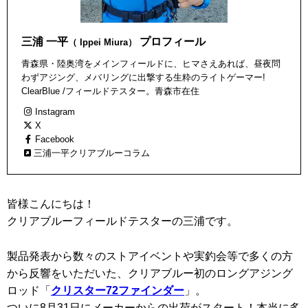
三浦 一平
プロフィール
（ Ippei Miura）
青森県・陸奥湾をメインフィールドに、ヒマさえあれば、昼夜問
わずアジング、メバリングに出撃する生粋のライトゲーマー!
ClearBlue /フィールドテスター。青森市在住
Instagram
X
Facebook
三浦一平クリアブルーコラム
皆様こんにちは！
クリアブルーフィールドテスターの三浦です。
製品発表から数々のストアイベントや実釣会等で多くの方
から反響をいただいた、クリアブルー初のロングアジング
ロッド「
クリスター72ファインダー
」。
ついに8月31日にメーカーからの出荷がスタート！本当に多