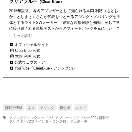
クリアブルー
（Clear Blue）
2015年設立。著名アジンガーとして知られる本岡 利將（もとお
か・としまさ）さんが代表をつとめるアジング・メバリングを主
体とするライトSWメーカー! 豊富な現場経験と知識、そして常
に繰り返される現場テストからのフィードバックを元にした、こ
だわりのロッド、ルアーを開発・発表中。本社所在地は鹿児島県
…もっと読む
奄美市。
オフィシャルサイト
ClearBlue 公式
本岡 利將 公式
公式ウェブストア
YouTube「ClearBlue - アジングch」
新製品情報
ネタ
アジング
初心者
ロッド
アジング
アジングロッド
クリアブルー
クリアブルー2024新製品
クリスター72ファインダー
ロングロッド
三浦一平