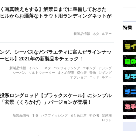
く写真映えもする】解禁日までに準備しておきた
ヒルからお洒落なトラウト用ランディングネットが
特集
新製品情報
ネタ
ルアー
ング、シーバスなどバラエティに富んだラインナッ
ーヒル】2021年の新製品をチェック！
新製品情報
イベント
ネタ
バスフィッシング
エギング
アジング
シーバス
ソルトウォーター
まとめ記事
初心者
青物
ジギング
オフショア
ロッド
ルアー
投系ロングロッド【ブラックスケール】にシンプル
「玄景（くろかげ）」バージョンが登場！
新製品情報
ネタ
バスフィッシング
まとめ記事
初心者
琵琶湖
ロッド