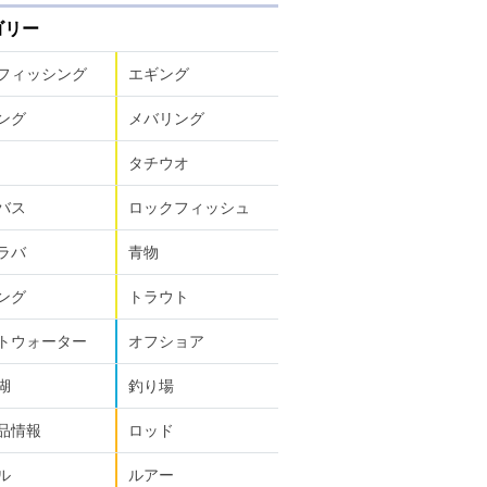
ゴリー
フィッシング
エギング
ング
メバリング
タチウオ
バス
ロックフィッシュ
ラバ
青物
ング
トラウト
トウォーター
オフショア
湖
釣り場
品情報
ロッド
ル
ルアー