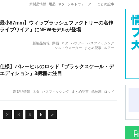
新製品情報
用品
ネタ
ソルトウォーター
まとめ記事
最小87mm】ウィップラッシュファクトリーの名作
ライブワイア」にNEWモデルが登場
新製品情報
動画
ネタ
ハウツー
バスフィッシング
ソルトウォーター
まとめ記事
ルアー
仕様】バレーヒルのロッド「ブラックスケール・デ
エディション」3機種に注目
新製品情報
ネタ
バスフィッシング
まとめ記事
琵琶湖
ロッド
2
3
4
5
＞