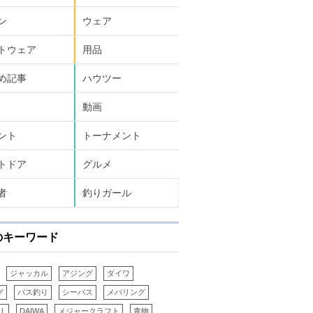
ン
ウェア
トウェア
用品
め記事
ハウツー
動画
ント
トーナメント
トドア
グルメ
者
釣りガール
のキーワード
ジャッカル
アジング
ダイワ
グ
バス釣り
シーバス
メバリング
LL
DAIWA
メジャークラフト
青物