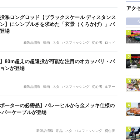
アク
投系ロングロッド【ブラックスケール ディスタンス
ン】にシンプルさを求めた「玄景（くろかげ）」バ
登場
新製品情報
動画
ネタ
バスフィッシング
初心者
ロッド
】80m超えの超遠投が可能な注目のオカッパリ・バ
ョンが登場
新製品情報
動画
ネタ
バスフィッシング
初心者
ルアー
ボーターの必需品】バレーヒルから金メッキ仕様の
ンパーケーブルが登場
新製品情報
用品
ネタ
バスフィッシング
初心者