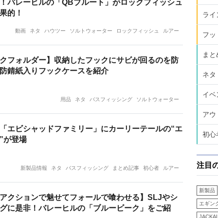
！バレーヒルの「QBブルート」がロックフィッシュ
果的！
ライ
動画
ネタ
ハウツー
ソルトウォーター
ロックフィッシュ
ルアー
フッ
まと
クフォルダー】収納したフックにサビが回るのを防
防錆紙入りフックケースを紹介
ネタ
イベ
用品
ネタ
バスフィッシング
ソルトウォーター
アウ
「エビシャッドファミリー」にカーリーテールの“エ
初心
”が登場
注目
新製品情報
ネタ
バスフィッシング
まとめ記事
初心者
ルアー
新製品
アクションで魅せてフォールで喰わせる】SLJやシ
エギン
グに是非！バレーヒルの「ブルービーク」をご紹
JACKA