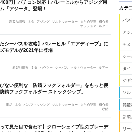
り400円】バチコン対応！バレーヒルからアジング用
カテ
ム「アジータ」登場！
バス
新製品情報
ネタ
アジング
ソルトウォーター
まとめ記事
初心者
オフショア
ルアー
アジ
たシーバスを攻略】バレーヒル「エアディープ」に
チヌ
ズモデルが2021年に登場
シー
新製品情報
ネタ
ハウツー
シーバス
ソルトウォーター
ルアー
タイ
ジギ
びない便利な「防錆フックフォルダー」をもっと便
防錆フックフォルダー ストックジップ」
ソル
琵琶
用品
ネタ
バスフィッシング
ソルトウォーター
まとめ記事
初心者
収納
新製
って見た目で食わす】クローシェイプ型のブレーデ
リー