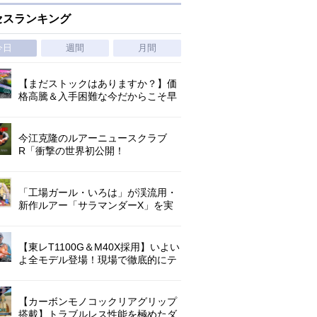
セスランキング
今日
週間
月間
【まだストックはありますか？】価
格高騰＆入手困難な今だからこそ早
めの補充を/ TGポテンシャル
今江克隆のルアーニュースクラブ
R「衝撃の世界初公開！
『AbuGarcia ZENON CX』」 第
1296回
「工場ガール・いろは」が渓流用・
新作ルアー「サラマンダーX」を実
釣インプレ!【アマゴ・イワナ】
【東レT1100G＆M40X採用】いよい
よ全モデル登場！現場で徹底的にテ
ストされたロックゲームハイエンド
「ロックライバー7G」
【カーボンモノコックリアグリップ
搭載】トラブルレス性能を極めたダ