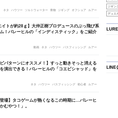
ジギン
ネタ
ハウツー
ソルトウォーター
青物
ジギング
オフショア
ルアー
デュエ
ウエイトが約28ｇ】大仲正樹プロデュースのぶっ飛び系
LUR
ム！バレーヒルの「インディスティック」をご紹介
動画
ネタ
ハウツー
バスフィッシング
ルアー
ビパターンにオススメ！】すっと動きそっと消える
LIN
を演出できる！バレーヒルの「コエビシャッド」を
ネタ
ハウツー
バスフィッシング
初心者
ルアー
登場】タコゲームが熱くなるこの時期に…バレーヒ
かむやつ！」。