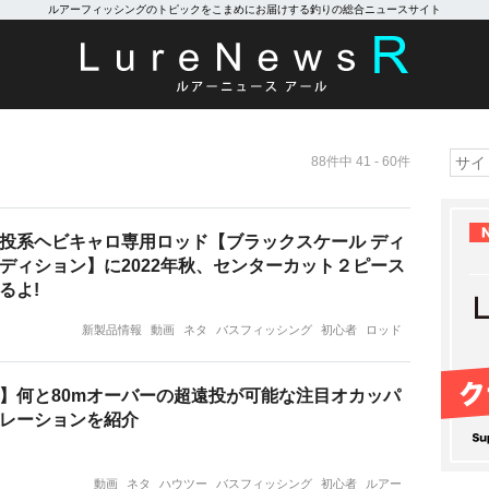
ルアーフィッシングのトピックをこまめにお届けする釣りの総合ニュースサイト
88件中 41 - 60件
投系ヘビキャロ専用ロッド【ブラックスケール ディ
ディション】に2022年秋、センターカット２ピース
るよ!
新製品情報
動画
ネタ
バスフィッシング
初心者
ロッド
】何と80mオーバーの超遠投が可能な注目オカッパ
レーションを紹介
動画
ネタ
ハウツー
バスフィッシング
初心者
ルアー