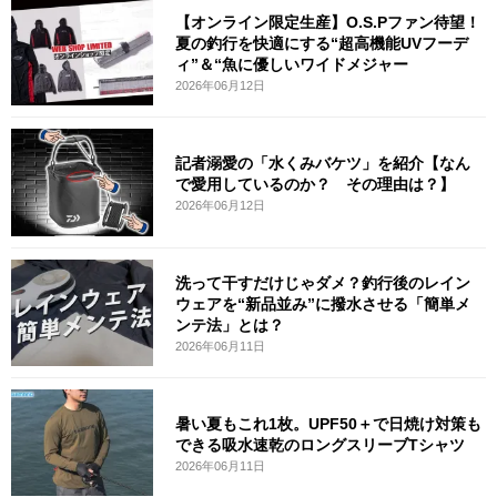
【オンライン限定生産】O.S.Pファン待望！
夏の釣行を快適にする“超高機能UVフーデ
ィ”＆“魚に優しいワイドメジャー
2026年06月12日
記者溺愛の「水くみバケツ」を紹介【なん
で愛用しているのか？ その理由は？】
2026年06月12日
洗って干すだけじゃダメ？釣行後のレイン
ウェアを“新品並み”に撥水させる「簡単メ
ンテ法」とは？
2026年06月11日
暑い夏もこれ1枚。UPF50＋で日焼け対策も
できる吸水速乾のロングスリーブTシャツ
2026年06月11日