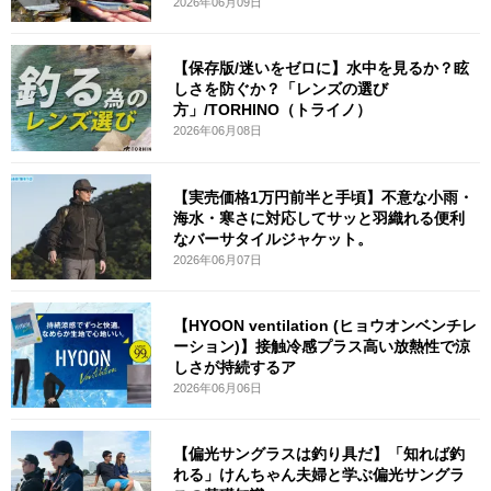
2026年06月09日
【保存版/迷いをゼロに】水中を見るか？眩
しさを防ぐか？「レンズの選び
方」/TORHINO（トライノ）
2026年06月08日
【実売価格1万円前半と手頃】不意な小雨・
海水・寒さに対応してサッと羽織れる便利
なバーサタイルジャケット。
2026年06月07日
【HYOON ventilation (ヒョウオンベンチレ
ーション)】接触冷感プラス高い放熱性で涼
しさが持続するア
2026年06月06日
【偏光サングラスは釣り具だ】「知れば釣
れる」けんちゃん夫婦と学ぶ偏光サングラ