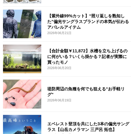
【紫外線99%カット】“照り返しを熟知し
た”偏光サングラスブランドの本気が伝わる
アパレルアイテム
2026年06月21日
【合計金額￥11,872】水槽を立ち上げるの
に何がいる？いくら掛かる？記者が実際に
買ったモノ
2026年06月20日
堤防周辺の魚種を何でも狙える“お手軽リ
グ”
2026年06月19日
エベレスト登頂を共にした3本の偏光サング
ラス【山岳カメラマン 三戸呂 拓也】