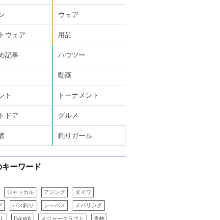
ン
ウェア
トウェア
用品
め記事
ハウツー
動画
ント
トーナメント
トドア
グルメ
者
釣りガール
のキーワード
ジャッカル
アジング
ダイワ
グ
バス釣り
シーバス
メバリング
LL
DAIWA
メジャークラフト
青物