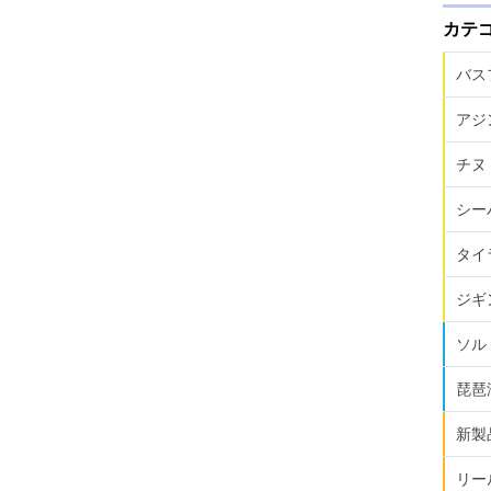
カテ
バス
アジ
チヌ
シー
タイ
ジギ
ソル
琵琶
新製
リー