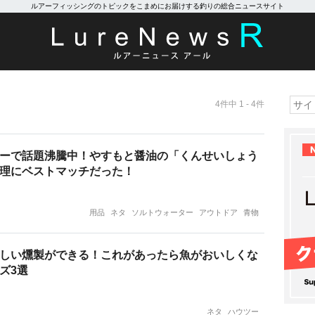
ルアーフィッシングのトピックをこまめにお届けする釣りの総合ニュースサイト
4件中 1 - 4件
ーで話題沸騰中！やすもと醤油の「くんせいしょう
理にベストマッチだった！
用品
ネタ
ソルトウォーター
アウトドア
青物
しい燻製ができる！これがあったら魚がおいしくな
ズ3選
ネタ
ハウツー