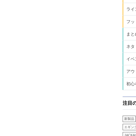
ライ
フッ
まと
ネタ
イベ
アウ
初心
注目
新製品
エギン
JACKA