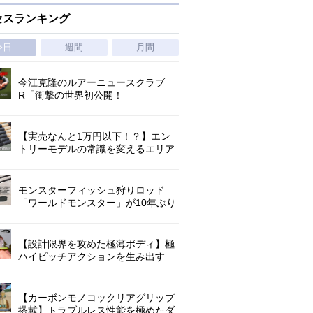
セスランキング
今日
週間
月間
今江克隆のルアーニュースクラブ
R「衝撃の世界初公開！
『AbuGarcia ZENON CX』」 第
1296回
【実売なんと1万円以下！？】エン
トリーモデルの常識を変えるエリア
トラウトの超進化系ロッド「26トラ
ウトライズ」登場！
モンスターフィッシュ狩りロッド
「ワールドモンスター」が10年ぶり
にリニューアル登場!3－5ピースの全
5機種!
【設計限界を攻めた極薄ボディ】極
ハイピッチアクションを生み出す
O.S.P史上最小ミノー「ラクシュミ
55SP」｜開発スタッフが明かす全貌
【カーボンモノコックリアグリップ
搭載】トラブルレス性能を極めたダ