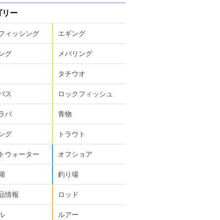
ゴリー
フィッシング
エギング
ング
メバリング
タチウオ
バス
ロックフィッシュ
ラバ
青物
ング
トラウト
トウォーター
オフショア
湖
釣り場
品情報
ロッド
ル
ルアー