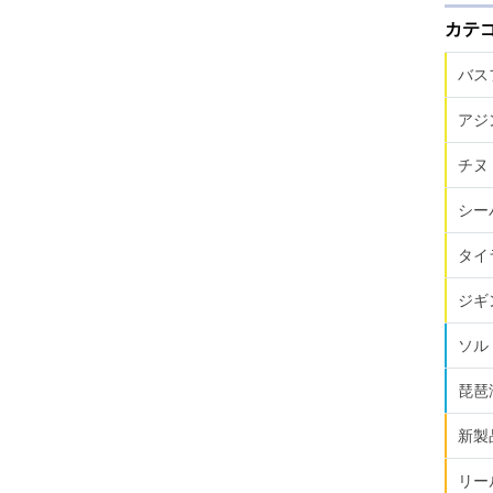
カテ
バス
アジ
チヌ
シー
タイ
ジギ
ソル
琵琶
新製
リー