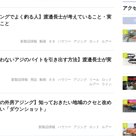
アク
ングでよく釣る人】渡邉長士が考えていること・実
こと
新製品情報
動画
ネタ
ハウツー
アジング
ロッド
ルアー
わないアジのバイトを引き出す方法】渡邉長士が実
新製品情報
用品
動画
ネタ
ハウツー
アジング
リール
ロッド
ルアー
ライン
の外房アジング】知っておきたい地域のクセと改め
い「ダウンショット」
新製品情報
ハウツー
アジング
ロッド
ルアー