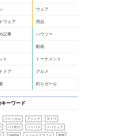
ン
ウェア
トウェア
用品
め記事
ハウツー
動画
ント
トーナメント
トドア
グルメ
者
釣りガール
のキーワード
ジャッカル
アジング
ダイワ
グ
バス釣り
シーバス
メバリング
LL
DAIWA
メジャークラフト
青物