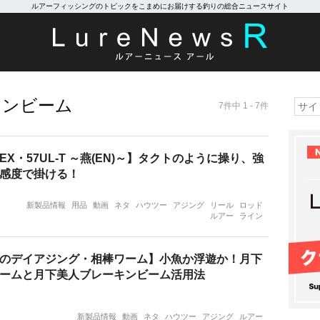
ルアーフィッシングのトピックをこまめにお届けする釣りの総合ニュースサイト
キンビーム
7件中 1 - 7件
X・57UL-T ～燕(EN)～】タクトのように操り、強
感度で掛ける！
新製品情報
用品
動画
ネタ
ハウツー
アジング
リール
ロッド
ルアー
ライン
のデイアジング・相棒ワーム】小魚か浮遊か！月下
ームと月下美人ブレーキンビーム活用法
新製品情報
動画
ネタ
ハウツー
アジング
ルアー