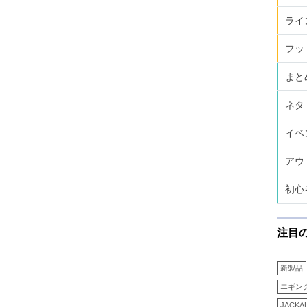
ライ
フッ
まと
ネタ
イベ
アウ
初心
注目
新製品
エギン
JACKA