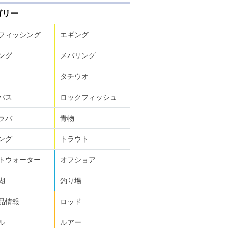
ゴリー
フィッシング
エギング
ング
メバリング
タチウオ
バス
ロックフィッシュ
ラバ
青物
ング
トラウト
トウォーター
オフショア
湖
釣り場
品情報
ロッド
ル
ルアー