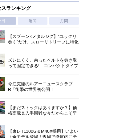
セスランキング
今日
週間
月間
【スプーン×メタルジグ】“ユックリ
巻く”だけ。スローリトリーブに特化
した新たなブレードジグの形
ズレにくく、余ったベルトを巻き取
って固定できる! コンパクトタイプ
の腰巻きライジャケが登場!
今江克隆のルアーニュースクラブ
R「衝撃の世界初公開！
『AbuGarcia ZENON CX』」 第
1296回
【まだストックはありますか？】価
格高騰＆入手困難な今だからこそ早
めの補充を/ TGポテンシャル
【東レT1100G＆M40X採用】いよい
よ全モデル登場！現場で徹底的にテ