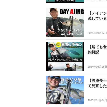
【デイアジ
践している
2024年09月17日
【居ても食
釣解説
2024年09月16日
【渡邉長士
て見直した
2023年11月04日