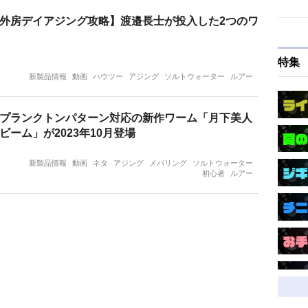
外房デイアジング攻略】渡邉長士が投入した2つのワ
特集
新製品情報
動画
ハウツー
アジング
ソルトウォーター
ルアー
プランクトンパターン対応の新作ワーム「月下美人
ビーム」が2023年10月登場
新製品情報
動画
ネタ
アジング
メバリング
ソルトウォーター
初心者
ルアー