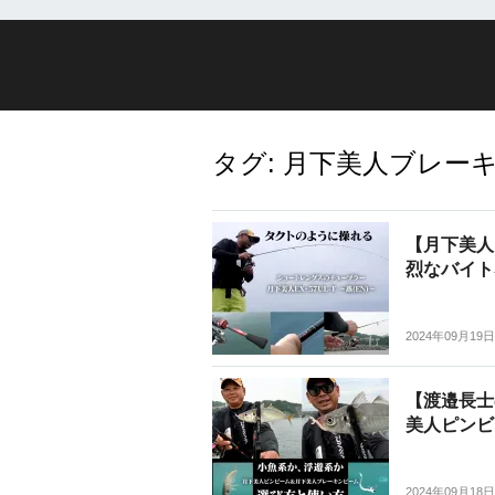
タグ:
月下美人ブレー
【月下美人E
烈なバイト
2024年09月19日
【渡邉長士
美人ピンビ
2024年09月18日