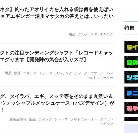
ネタ】釣ったアオリイカを入れる袋は何を使えばい
ショアエギンガー湯川マサタカの答えとは…いったい
特集
用品
グルメ
ネタ
エギング
クトの注目ランディングシャフト「レコードキャッ
エグります【開発陣の気合が入りスギ】
用品
動画
エギング
アジング
メバリング
チヌ
タチウオ
シーバス
ソルトウォーター
グ、タイラバ、エギ、スッテ等をそのまま丸洗い＆
 ウォッシャブルメッシュケース（パズデザイン）が
！
新製品情報
用品
エギング
シーバス
ソルトウォーター
タイラバ
ジギング