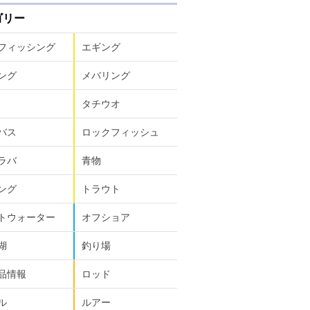
ゴリー
フィッシング
エギング
ング
メバリング
タチウオ
バス
ロックフィッシュ
ラバ
青物
ング
トラウト
トウォーター
オフショア
湖
釣り場
品情報
ロッド
ル
ルアー