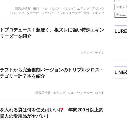
ジギン
新製品情報
用品
ネタ
バスフィッシング
エギング
アジング
メバリング
タチウオ
シーバス
ソルトウォーター
青物
ジギング
デュエ
トプロデュース！超硬く、根ズレに強い特殊エギン
LUR
リーダーを紹介
エギング
ライン
ラフトから完全復刻バージョンのトリプルクロス・
LIN
テゴリー計７本を紹介
新製品情報
エギング
ソルトウォーター
ロッド
を入れる袋は何を使えばいい
年間200日以上釣
貴人の愛用品がヤバい！