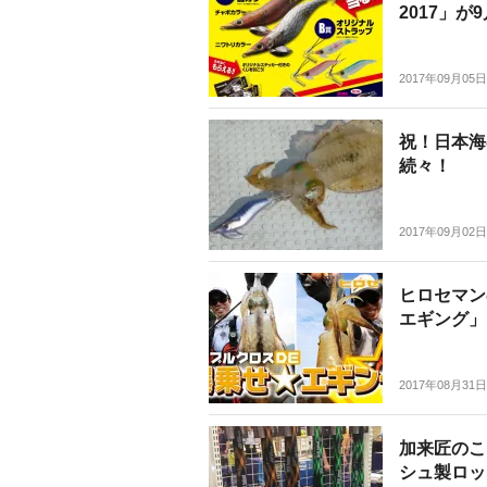
2017」
2017年09月05日
祝！日本海
続々！
2017年09月02日
ヒロセマン
エギング」
2017年08月31日
加来匠のこ
シュ製ロッ