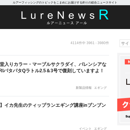
ルアーフィッシングのトピックをこまめにお届けする釣りの総合ニュースサイト
4114件中 3961 - 3980件
堂入りカラー・マーブルサクラダイ、バレンシアな
URIパタパタQラトル2.5＆3号で復刻していますよ！
新製品情報
エギング
】イカ先生のティップランエギング講座inブンブン
イベント
エギング