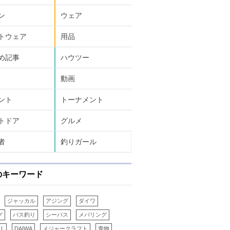
ン
ウェア
トウェア
用品
め記事
ハウツー
動画
ント
トーナメント
トドア
グルメ
者
釣りガール
のキーワード
ジャッカル
アジング
ダイワ
グ
バス釣り
シーバス
メバリング
LL
DAIWA
メジャークラフト
青物