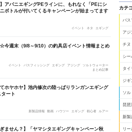
】アバニエギングPEラインに、もれなく「PEにシ
カテ
ニボトルが付いてくるキャンペーンが始まってます
バス
イベント
ネタ
エギング
アジ
チヌ
☆今週末（9/8～9/10）の釣具店イベント情報まとめ
シー
イベント
バスフィッシング
エギング
アジング
ソルトウォーター
タイ
まとめ記事
ジギ
てホヤホヤ】池内修次の陸っぱりランガンエギング
ソル
スタート
琵琶
新製品情報
動画
ハウツー
エギング
初心者
ルアー
新製
ぎません？】「ヤマシタエギングキャンペーン秋
リー