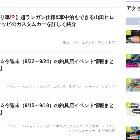
アク
り車
】超ランガン仕様&車中泊もできる山田ヒロ
ラッピのカスタムカーを詳しく紹介
用品
ネタ
エギング
アウトドア
☆今週末（9/22～9/24）の釣具店イベント情報まと
】
イベント
バスフィッシング
エギング
タチウオ
シーバス
ジギング
☆今週末（9/15～9/18）の釣具店イベント情報まと
】
イベント
バスフィッシング
エギング
アジング
タチウオ
シーバス
ソルトウォーター
まとめ記事