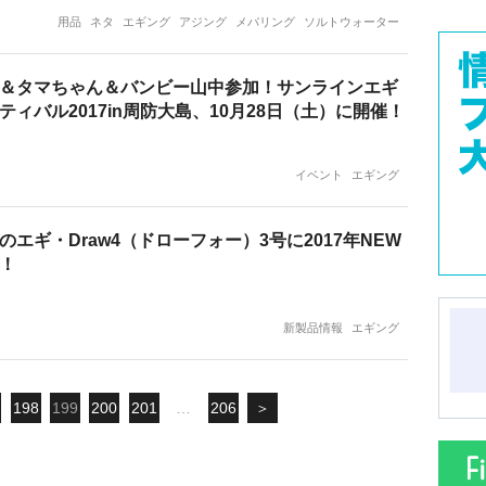
用品
ネタ
エギング
アジング
メバリング
ソルトウォーター
＆タマちゃん＆バンビー山中参加！サンラインエギ
ティバル2017in周防大島、10月28日（土）に開催！
イベント
エギング
のエギ・Draw4（ドローフォー）3号に2017年NEW
！
新製品情報
エギング
198
199
200
201
…
206
＞