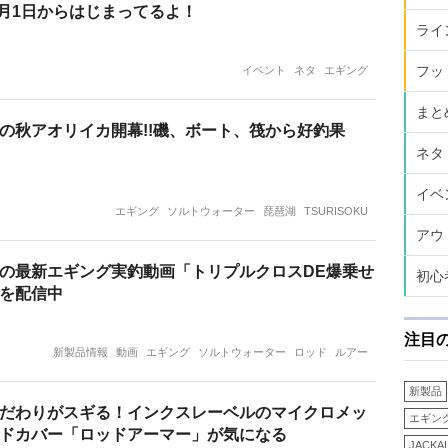
が9月1日からはじまってるよ！
ライ
フッ
イベント
ネタ
エギング
まと
の秋アオリイカ開幕!!磯、ボート、筏から好釣果
ネタ
イベ
エギング
ソルトウォーター
琵琶湖
TSURISOKU
アウ
の最新エギング実釣動画「トリプルクロスDE爆乗せ
初心
を配信中
注目
新製品情報
動画
エギング
ソルトウォーター
ロッド
ルアー
新製品
だわりがスギる！インクスレーベルのマイクロメッ
エギン
ドカバー「ロッドアーマー」が気になる
JACKA