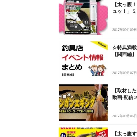
【太っ腹！
ュッ！」ミ
2017年09月09日
☆特典満載
【関西編】
2017年09月07日
【取材した
動画-配信
2017年09月06日
【太っ腹す