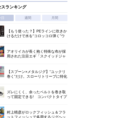
セスランキング
今日
週間
月間
【もう使った？】PEラインに吹きか
けるだけで水を“コロッコロ弾く”ウ
ワサの撥水スプレー
アオリイカが長く抱く特殊な布が採
用された注目エギ「スクイッドジャ
ンキー ・ハグハグ」
【スプーン×メタルジグ】“ユックリ
巻く”だけ。スローリトリーブに特化
した新たなブレードジグの形
ズレにくく、余ったベルトを巻き取
って固定できる! コンパクトタイプ
の腰巻きライジャケが登場!
村上晴彦がロックフィッシュ＆フラ
ットフィッシュで多用するジグヘッ