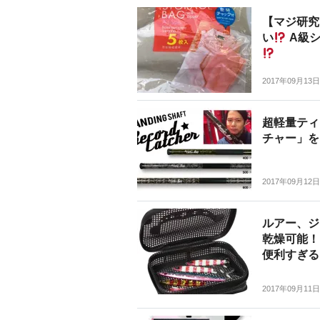
【マジ研究
い
A級
2017年09月13日
超軽量ティ
チャー」を
2017年09月12日
ルアー、ジ
乾燥可能！
便利すぎる
2017年09月11日