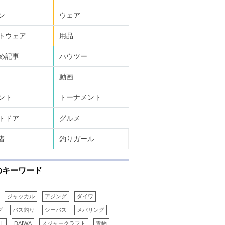
ン
ウェア
トウェア
用品
め記事
ハウツー
動画
ント
トーナメント
トドア
グルメ
者
釣りガール
のキーワード
ジャッカル
アジング
ダイワ
グ
バス釣り
シーバス
メバリング
LL
DAIWA
メジャークラフト
青物