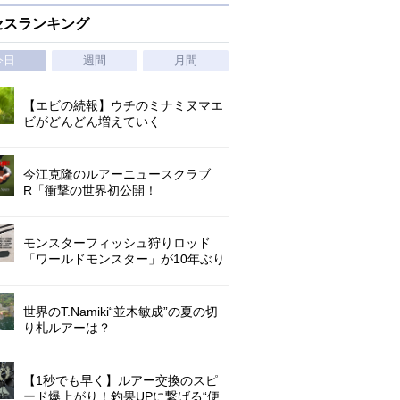
セスランキング
今日
週間
月間
【エビの続報】ウチのミナミヌマエ
ビがどんどん増えていく
今江克隆のルアーニュースクラブ
R「衝撃の世界初公開！
『AbuGarcia ZENON CX』」 第
1296回
モンスターフィッシュ狩りロッド
「ワールドモンスター」が10年ぶり
にリニューアル登場!3－5ピースの全
5機種!
世界のT.Namiki“並木敏成”の夏の切
り札ルアーは？
【1秒でも早く】ルアー交換のスピ
ード爆上がり！釣果UPに繋げる“便