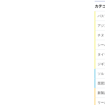
カテ
バス
アジ
チヌ
シー
タイ
ジギ
ソル
琵琶
新製
リー