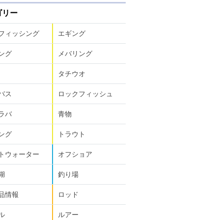
ゴリー
フィッシング
エギング
ング
メバリング
タチウオ
バス
ロックフィッシュ
ラバ
青物
ング
トラウト
トウォーター
オフショア
湖
釣り場
品情報
ロッド
ル
ルアー