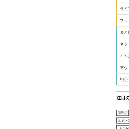
ライ
フッ
まと
ネタ
イベ
アウ
初心
注目
新製品
エギン
JACKA