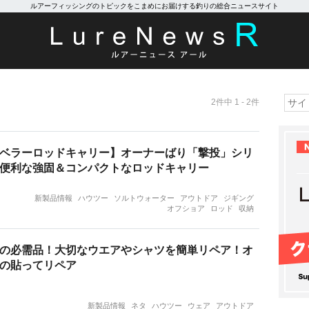
ルアーフィッシングのトピックをこまめにお届けする釣りの総合ニュースサイト
2件中 1 - 2件
ベラーロッドキャリー】オーナーばり「撃投」シリ
便利な強固＆コンパクトなロッドキャリー
新製品情報
ハウツー
ソルトウォーター
アウトドア
ジギング
オフショア
ロッド
収納
の必需品！大切なウエアやシャツを簡単リペア！オ
の貼ってリペア
新製品情報
ネタ
ハウツー
ウェア
アウトドア