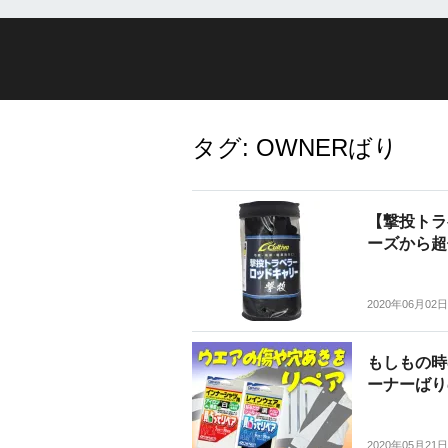
タグ:
OWNERばり
【撃投トラ
ーズから超
2020年06月02日
もしもの時
ーナーばり
2020年05月21日