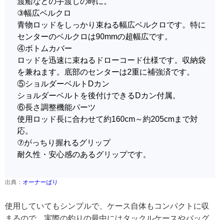
渡船などの手渡しの時に。
③幅広ベルクロ
青物ロッドをしっかり束ねる幅広ベルクロです。特に
センターのベルクロは90mmの超幅広です。
④ボトムカバー
ロッドを迅速に束ねるドローコード仕様です。収納袋
を兼ねます。底部のセンターは2重に補強済です。
⑤ショルダーベルトDカン
ショルダーベルトを後付けできるDカン付属。
⑥長さ調整機能パーツ
使用ロッド長に合わせて約160cm～約205cmまで対
応。
⑦がっちり握れるグリップ
耐久性・安心感のあるグリップです。
出典：
オーナーばり
使用していてもシンプルで、ケース自体もコンパクトに収
まるので、実際の釣りの最中にはタックルケースやバッグ