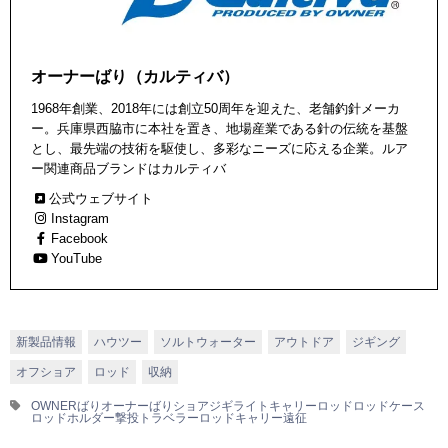
オーナーばり（カルティバ）
1968年創業、2018年には創立50周年を迎えた、老舗釣針メーカ
ー。兵庫県西脇市に本社を置き、地場産業である針の伝統を基盤
とし、最先端の技術を駆使し、多彩なニーズに応える企業。ルア
ー関連商品ブランドはカルティバ
公式ウェブサイト
Instagram
Facebook
YouTube
新製品情報
ハウツー
ソルトウォーター
アウトドア
ジギング
オフショア
ロッド
収納
OWNERばり
オーナーばり
ショアジギ
ライトキャリー
ロッド
ロッドケース
ロッドホルダー
撃投トラベラーロッドキャリー
遠征