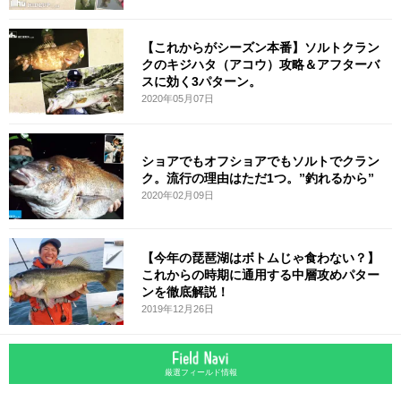
【これからがシーズン本番】ソルトクラン
クのキジハタ（アコウ）攻略＆アフターバ
スに効く3パターン。
2020年05月07日
ショアでもオフショアでもソルトでクラン
ク。流行の理由はただ1つ。”釣れるから”
2020年02月09日
【今年の琵琶湖はボトムじゃ食わない？】
これからの時期に通用する中層攻めパター
ンを徹底解説！
2019年12月26日
厳選フィールド情報