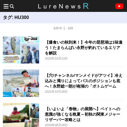
タグ:
HU300
6件中 1 - 6件
【爆食いの秋到来！】今年の琵琶湖は1味違
う！たまらんばい永野が釣れているエリア
を解説
2022年10月13日
【穴/チャンネル/マンメイドがアツイ】冷え
込みと濁りによってバスのポジションも底
へ！永野総一朗が南湖の「ボトムゲーム
2021年10月28日
【いよいよ「巻物」の展開へ】ベイトへの
意識が強くなる晩夏～初秋の関東メジャー
リザーバー攻略とは
2020年08月28日