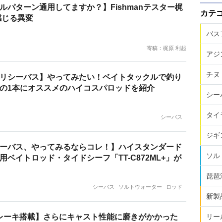
ルパターン通用してますか？】Fishmanテスター梶
カテ
感じる異変
バス
寄稿：梶原 利起
アジ
チヌ
リシーバス】やってみたい！ベイトタックルで釣り
の1本にオススメのハイコスパロッドを紹介
シー
タイ
シーバス
ジギ
ーバス、やってみるならコレ！】ハイスタンダード
ソル
用ベイトロッド・タイドシーフ「TT-C872ML+」が
琵琶
シーバス
ソルトウォーター
ロッド
新製
レーキ搭載】さらにキャスト性能に磨きがかかった
リー