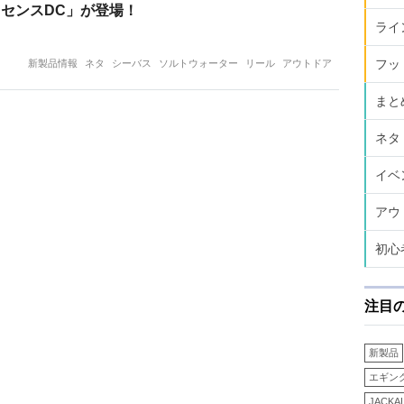
スセンスDC」が登場！
ライ
フッ
新製品情報
ネタ
シーバス
ソルトウォーター
リール
アウトドア
まと
ネタ
イベ
アウ
初心
注目
新製品
エギン
JACKA