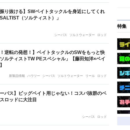
振り抜ける】SWベイトタックルを身近にしてくれ
SALTIST（ソルティスト）」
特集
シーバス
ソルトウォーター
ロッド
！逆転の発想！】ベイトタックルのSWをもっと快
ソルティストTW PEスペシャル」【藤田知洋×ベイ
】
新製品情報
ハウツー
シーバス
ソルトウォーター
リール
ロッド
ーバス】ビッグベイト用じゃない！コスパ抜群のベ
スロッドに大注目
シーバス
ロッド