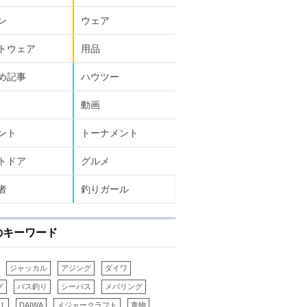
ン
ウェア
トウェア
用品
め記事
ハウツー
動画
ント
トーナメント
トドア
グルメ
者
釣りガール
のキーワード
ジャッカル
アジング
ダイワ
グ
バス釣り
シーバス
メバリング
LL
DAIWA
メジャークラフト
青物