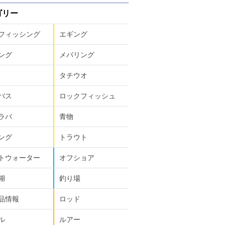
ゴリー
フィッシング
エギング
ング
メバリング
タチウオ
バス
ロックフィッシュ
ラバ
青物
ング
トラウト
トウォーター
オフショア
湖
釣り場
品情報
ロッド
ル
ルアー