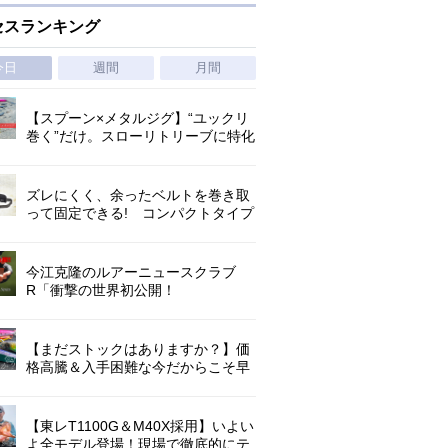
セスランキング
今日
週間
月間
【スプーン×メタルジグ】“ユックリ
巻く”だけ。スローリトリーブに特化
した新たなブレードジグの形
ズレにくく、余ったベルトを巻き取
って固定できる! コンパクトタイプ
の腰巻きライジャケが登場!
今江克隆のルアーニュースクラブ
R「衝撃の世界初公開！
『AbuGarcia ZENON CX』」 第
1296回
【まだストックはありますか？】価
格高騰＆入手困難な今だからこそ早
めの補充を/ TGポテンシャル
【東レT1100G＆M40X採用】いよい
よ全モデル登場！現場で徹底的にテ