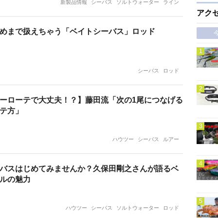
新製品情報
シーバス
ソルトウォーター
ライン
アク
めまで扱えちゃう「ベイトシーバス」ロッド
シーバス
ロッド
ーローテで大丈夫！？】藤田流「次の1尾につなげる
テ方」
ハウツー
シーバス
ルアー
バスはじめてみませんか？久保田剛之さんが語るベ
ルの魅力
ハウツー
シーバス
ソルトウォーター
ロッド