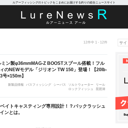
ルアーフィッシングのトピックをこまめにお届けする釣りの総合ニュースサイト
12件中 1 - 12件
ミン製φ36mmMAG-Z BOOSTスプール搭載！フル
のNEWモデル「ジリオン TW 150」登場！【20lb‐
3号×150m】
新製品情報
バスフィッシング
シーバス
ソルトウォーター
リール
ロックフィッシュ
琵琶湖
でベイトキャスティング専用設計！？バックラッシュ
インとは。