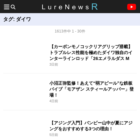
タグ:
ダイワ
1613件中 1 - 30件
【カーボンモノコックリアグリップ搭載】
トラブルレス性能を極めたダイワ独自のイ
ンターラインロッド「26エメラルダス M
3日前
小沼正弥監修！あえて“弱アピール”な鉄板
バイブ「モアザン スティールアッパー」登
場！
4日前
【アジング入門】バンビー山中が夏にアジ
ングをおすすめする3つの理由！
5日前