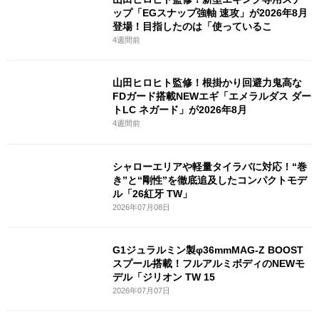
ップ「EGスナップ強軸 速攻」が2026年8月
登場！目指したのは「使っているこ
4週間前
山田ヒロヒト監修！根掛かり回避力鬼高な
FDガード搭載NEWエギ「エメラルダス ダー
トLC ネガード」が2026年8月
4週間前
シャローエリアや軽量タイラバに対応！“巻
き”と“剛性”を徹底追及したコンパクトモデ
ル「26紅牙 TW」
2026年07月08日
G1ジュラルミン製φ36mmMAG-Z BOOST
スプール搭載！フルアルミボディのNEWモ
デル「ジリオン TW 15
2026年07月07日