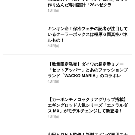
作り込んだ専用設計「26ハゼクラ
3週間前
キンキン命！保冷フェチの記者が注目して
いるクーラーボックスは極厚６面真空パネ
ルもの！
3週間前
【数量限定発売】ダイワの超定番ミノー
「セットアッパー」とあのファッションブ
ランド「WACKO MARIA」のコラボレ
4週間前
【カーボンモノコックリアグリップ搭載】
エギングロッド人気シリーズ「エメラルダ
ス MX」がモデルチェンジして新登場！
4週間前
山田ヒロヒト監修！新型エギング専用スナ