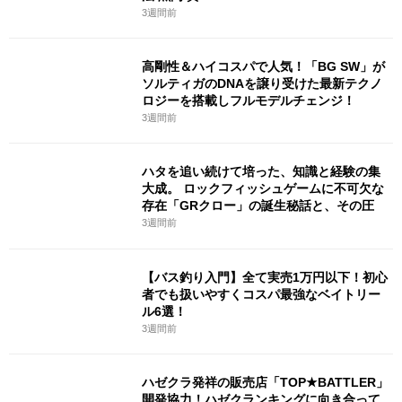
3週間前
高剛性＆ハイコスパで人気！「BG SW」が
ソルティガのDNAを譲り受けた最新テクノ
ロジーを搭載しフルモデルチェンジ！
3週間前
ハタを追い続けて培った、知識と経験の集
大成。 ロックフィッシュゲームに不可欠な
存在「GRクロー」の誕生秘話と、その圧
3週間前
【バス釣り入門】全て実売1万円以下！初心
者でも扱いやすくコスパ最強なベイトリー
ル6選！
3週間前
ハゼクラ発祥の販売店「TOP★BATTLER」
開発協力！ハゼクランキングに向き合って