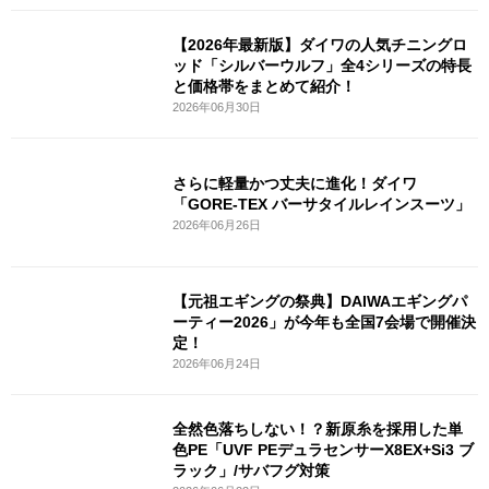
【2026年最新版】ダイワの人気チニングロ
ッド「シルバーウルフ」全4シリーズの特長
と価格帯をまとめて紹介！
2026年06月30日
さらに軽量かつ丈夫に進化！ダイワ
「GORE-TEX バーサタイルレインスーツ」
2026年06月26日
【元祖エギングの祭典】DAIWAエギングパ
ーティー2026」が今年も全国7会場で開催決
定！
2026年06月24日
全然色落ちしない！？新原糸を採用した単
色PE「UVF PEデュラセンサーX8EX+Si3 ブ
ラック」/サバフグ対策