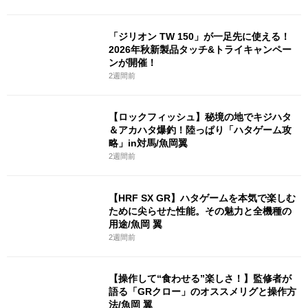
「ジリオン TW 150」が一足先に使える！
2026年秋新製品タッチ&トライキャンペー
ンが開催！
2週間前
【ロックフィッシュ】秘境の地でキジハタ
＆アカハタ爆釣！陸っぱり「ハタゲーム攻
略」in対馬/魚岡翼
2週間前
【HRF SX GR】ハタゲームを本気で楽しむ
ために尖らせた性能。その魅力と全機種の
用途/魚岡 翼
2週間前
【操作して“食わせる”楽しさ！】監修者が
語る「GRクロー」のオススメリグと操作方
法/魚岡 翼