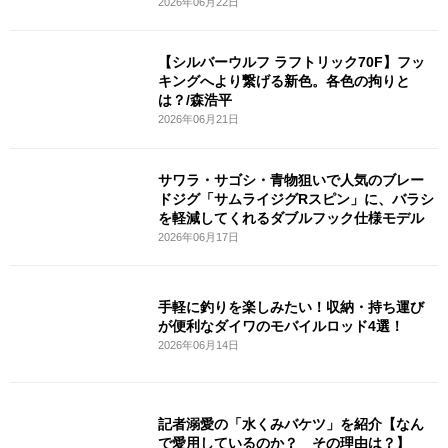
2026年06月22日
【シルバーウルフ ラフトリック70F】フッ
キングへより繋げる新色。各色の拘りと
は？/森浩平
2026年06月21日
サワラ・サゴシ・青物狙いで人気のブレー
ドジグ「サムライジグRスピン」に、バラシ
を軽減してくれるダブルフック仕様モデル
2026年06月17日
手軽に釣りを楽しみたい！収納・持ち運び
が便利なダイワのモバイルロッド4選！
2026年06月14日
記者溺愛の「水くみバケツ」を紹介【なん
で愛用しているのか？ その理由は？】