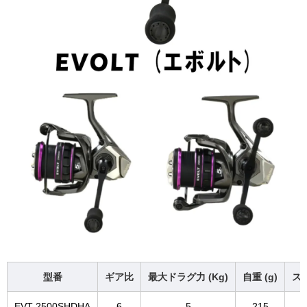
型番
ギア比
最大ドラグ力 (Kg)
自重 (g)
スプ
EVT-2500SHDHA
6
5
215