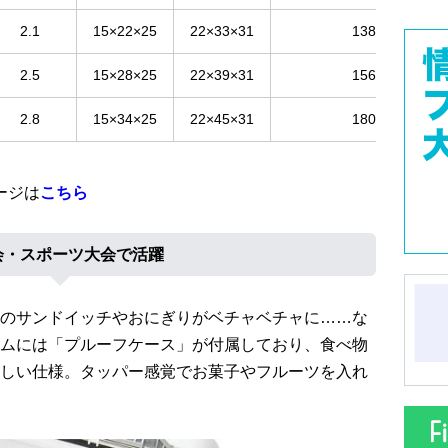
2.1
15×22×25
22×33×31
13800
2.5
15×28×25
22×39×31
15600
2.8
15×34×25
22×45×31
18000
ージは
こちら
会・スポーツ大会で活躍
のサンドイッチやおにぎりがベチャベチャに……な
ムには「プルーフケース」が付属しており、食べ物
しい仕様。タッパー感覚でお菓子やフルーツを入れ