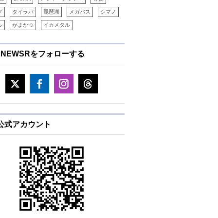
グ
タイラバ
琵琶湖
メガバス
シマノ
円）
ル
がまかつ
イカメタル
ENEWSRをフォローする
E公式アカウント