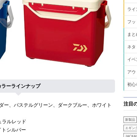
ライ
フッ
まと
ネタ
イベ
アウ
初心
カラーラインナップ
注目
0：ラベンダー、パステルグリーン、ダークブルー、ホワイト
新製品
ナチュラルレッド
エギン
ワイトシルバー
JACKA