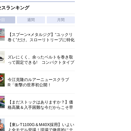
セスランキング
今日
週間
月間
【スプーン×メタルジグ】“ユックリ
巻く”だけ。スローリトリーブに特化
した新たなブレードジグの形
ズレにくく、余ったベルトを巻き取
って固定できる! コンパクトタイプ
の腰巻きライジャケが登場!
今江克隆のルアーニュースクラブ
R「衝撃の世界初公開！
『AbuGarcia ZENON CX』」 第
1296回
【まだストックはありますか？】価
格高騰＆入手困難な今だからこそ早
めの補充を/ TGポテンシャル
【東レT1100G＆M40X採用】いよい
よ全モデル登場！現場で徹底的にテ