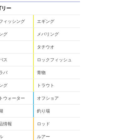
ゴリー
フィッシング
エギング
ング
メバリング
タチウオ
バス
ロックフィッシュ
ラバ
青物
ング
トラウト
トウォーター
オフショア
湖
釣り場
品情報
ロッド
ル
ルアー