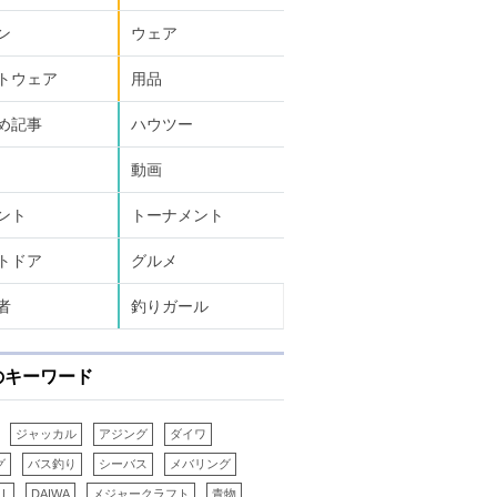
ン
ウェア
トウェア
用品
め記事
ハウツー
動画
ント
トーナメント
トドア
グルメ
者
釣りガール
のキーワード
ジャッカル
アジング
ダイワ
グ
バス釣り
シーバス
メバリング
LL
DAIWA
メジャークラフト
青物