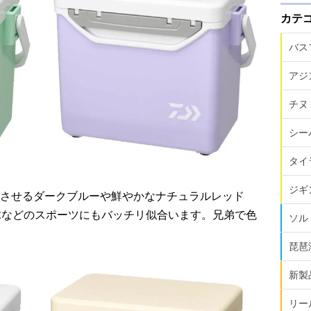
カテ
バス
アジ
チヌ
シー
タイ
ジギ
させるダークブルーや鮮やかなナチュラルレッド
野球などのスポーツにもバッチリ似合います。兄弟で色
ソル
琵琶
新製
リー