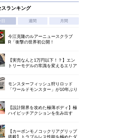
セスランキング
今日
週間
月間
今江克隆のルアーニュースクラブ
R「衝撃の世界初公開！
『AbuGarcia ZENON CX』」 第
1296回
【実売なんと1万円以下！？】エン
トリーモデルの常識を変えるエリア
トラウトの超進化系ロッド「26トラ
ウトライズ」登場！
モンスターフィッシュ狩りロッド
「ワールドモンスター」が10年ぶり
にリニューアル登場!3－5ピースの全
5機種!
【設計限界を攻めた極薄ボディ】極
ハイピッチアクションを生み出す
O.S.P史上最小ミノー「ラクシュミ
55SP」｜開発スタッフが明かす全貌
【カーボンモノコックリアグリップ
搭載】トラブルレス性能を極めたダ