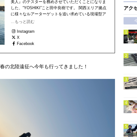
美人』のテスターを務めさせていただくことになりま
した、“YOSHIKI”こと田中良樹です。 関西エリア拠点
アク
に様々なルアーターゲットを追い求めている現場型ア
ングラー！ 中でも最も得意とするのがアジング！
…もっと読む
2025年1月よりダイワSWライトゲームブランド月下美
Instagram
人のフィールドテスターを務める。
X
Facebook
春の北陸遠征へ今年も行ってきました！