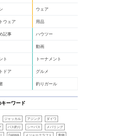
ン
ウェア
トウェア
用品
め記事
ハウツー
動画
ント
トーナメント
トドア
グルメ
者
釣りガール
のキーワード
ジャッカル
アジング
ダイワ
グ
バス釣り
シーバス
メバリング
LL
DAIWA
メジャークラフト
青物