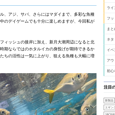
ライ
ル、アジ、サバ、さらにはマダイまで、多彩な魚種
フッ
中のデイゲームでも十分に楽しめますが、今回私が
まと
ネタ
フィッシュの接岸に加え、新月大潮周辺になると北
時期ならではのホタルイカの身投げが期待できるか
イベ
たちの活性は一気に上がり、狙える魚種も大幅に増
アウ
初心
注目
新製品
エギン
JACKA