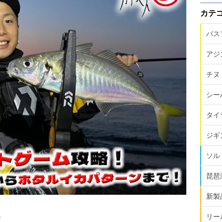
カテ
バス
アジ
チヌ
シー
タイ
ジギ
ソル
琵琶
新製
リー
？