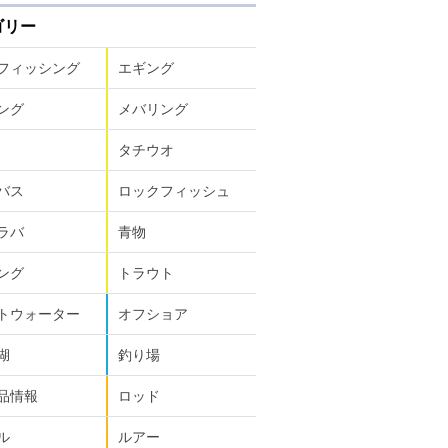
ゴリー
フィッシング
エギング
ング
メバリング
タチウオ
バス
ロックフィッシュ
ラバ
青物
ング
トラウト
トウォーター
オフショア
湖
釣り場
品情報
ロッド
ル
ルアー