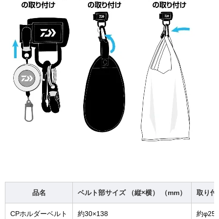
品名
ベルト部サイズ （縦×横） （mm）
取り付
CPホルダーベルト
約30×138
約φ25