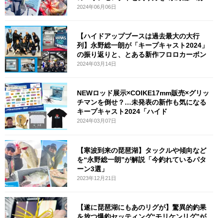
2024年06月06日
【ハイドアップブースは過去最大の大行
列】永野総一朗が「キープキャスト2024」
の振り返りと、とある新作フロロカーボン
2024年03月14日
NEWロッド展示×COIKE17mm販売×グリッ
チマンを倒せ？…未発表の新作も気になる
キープキャスト2024「ハイド
2024年03月07日
【寒波到来の琵琶湖】タックルや傾向など
を“永野総一朗”が解説「今釣れているパタ
ーン3選」
2023年12月21日
【遂に琵琶湖にもあのリグが】驚異的釣果
を放つ爆釣セッティング“モリケンリグ”が