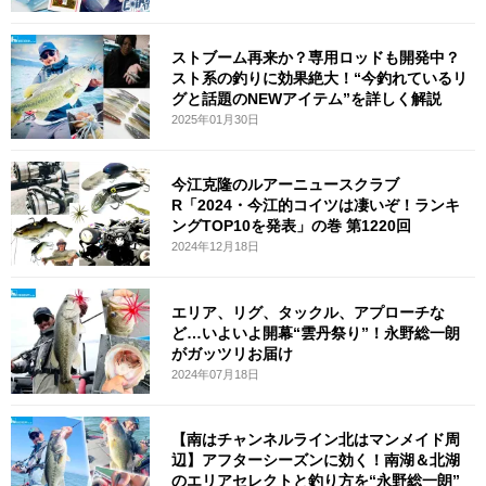
ストブーム再来か？専用ロッドも開発中？
スト系の釣りに効果絶大！“今釣れているリ
グと話題のNEWアイテム”を詳しく解説
2025年01月30日
今江克隆のルアーニュースクラブ
R「2024・今江的コイツは凄いぞ！ランキ
ングTOP10を発表」の巻 第1220回
2024年12月18日
エリア、リグ、タックル、アプローチな
ど…いよいよ開幕“雲丹祭り”！永野総一朗
がガッツリお届け
2024年07月18日
【南はチャンネルライン北はマンメイド周
辺】アフターシーズンに効く！南湖＆北湖
のエリアセレクトと釣り方を“永野総一朗”