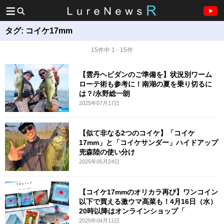
タグ:
コイケ17mm
15件中 1 - 15件
【雲丹ヘビダンのご準備を】状況別ワーム
ローテ術も参考に！南湖の夏を乗り切るに
は？/永野総一朗
2025年07月17日
【似て非なる2つのコイケ】「コイケ
17mm」と「コイケサンダー」ハイドアップ
兜森陸の使い分け
2025年05月24日
【コイケ17mmのオリカラ再び】ワンコイン
以下で買える激ウマ高菜も！4月16日（水）
20時以降はオンラインショップ「
2025年04月11日