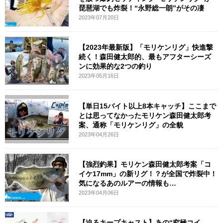
琵琶湖でも炸裂！“永野総一朗”がその凄
2023年07月20日
【2023年最新版】「モリケンリグ」快進撃
続く！森田健太郎的、最もアフターシーズ
ンに効果的な2つの釣り
2023年05月16日
【単日15バイト以上8本キャッチ】ここまで
とは思ってなかったモリケン森田健太郎考
案、通称「モリケンリグ」の全貌
2023年04月26日
【強烈釣果】モリケン森田健太郎考案「コ
イケ17mm」の新リグ！？が全国で炸裂中！
気になるあのルアーの情報も…
2023年04月06日
【迫るキープキャスト】あの“究極コイ