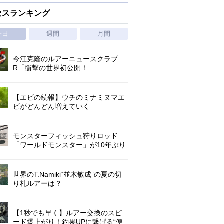
セスランキング
今日
週間
月間
今江克隆のルアーニュースクラブ
R「衝撃の世界初公開！
『AbuGarcia ZENON CX』」 第
1296回
【エビの続報】ウチのミナミヌマエ
ビがどんどん増えていく
モンスターフィッシュ狩りロッド
「ワールドモンスター」が10年ぶり
にリニューアル登場!3－5ピースの全
5機種!
世界のT.Namiki“並木敏成”の夏の切
り札ルアーは？
【1秒でも早く】ルアー交換のスピ
ード爆上がり！釣果UPに繋げる“便