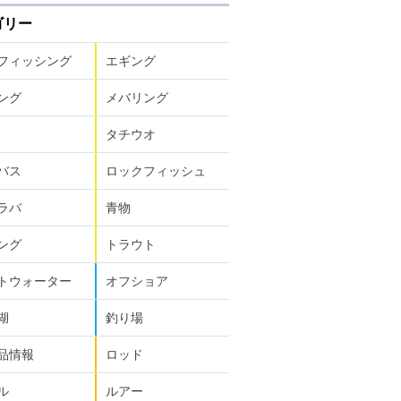
ゴリー
フィッシング
エギング
ング
メバリング
タチウオ
バス
ロックフィッシュ
ラバ
青物
ング
トラウト
トウォーター
オフショア
湖
釣り場
品情報
ロッド
ル
ルアー