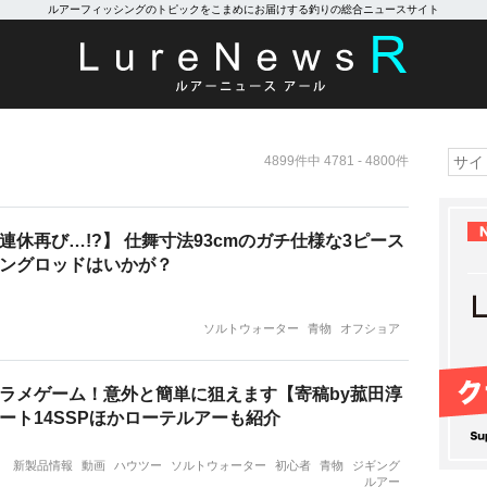
ルアーフィッシングのトピックをこまめにお届けする釣りの総合ニュースサイト
4899件中 4781 - 4800件
連休再び…!?】 仕舞寸法93cmのガチ仕様な3ピース
ングロッドはいかが？
ソルトウォーター
青物
オフショア
ラメゲーム！意外と簡単に狙えます【寄稿by菰田淳
ート14SSPほかローテルアーも紹介
新製品情報
動画
ハウツー
ソルトウォーター
初心者
青物
ジギング
ルアー