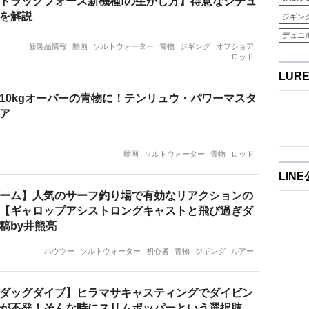
ドラッグフォース新機種!の生かし方】得意なシチュ
を解説
ジギン
デュエ
新製品情報
動画
ソルトウォーター
青物
ジギング
オフショア
ロッド
LUR
10kgオーバーの青物に！テンリュウ・パワーマスタ
ア
動画
ソルトウォーター
青物
ロッド
LIN
ーム】人気のサーフ釣り場で有効なリアクションの
【ギャロップアシストロングキャストと飛び過ぎダ
稿by井熊亮
ハウツー
ソルトウォーター
初心者
青物
ジギング
ルアー
ダッグダイブ】ヒラマサキャスティングでダイビン
が不発！そんな時にスリムポッパーという選択肢