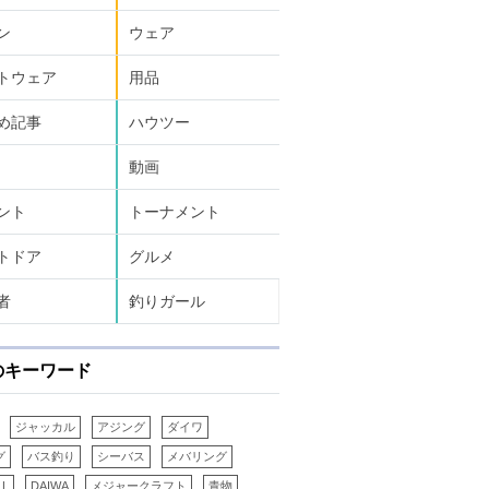
ン
ウェア
トウェア
用品
め記事
ハウツー
動画
ント
トーナメント
トドア
グルメ
者
釣りガール
のキーワード
ジャッカル
アジング
ダイワ
グ
バス釣り
シーバス
メバリング
LL
DAIWA
メジャークラフト
青物