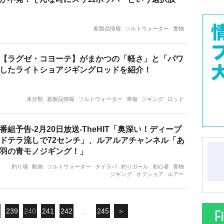
新製品情報
ソルトウォーター
青物
【ラグゼ・コヨーテ】がまかつの「軽さ」と「パワ
したライトショアジギングロッドを紹介！
未分類
新製品情報
ソルトウォーター
青物
ジギング
ロッド
組予告-2月20日放送-TheHIT「奥深い！ディープ
ドテラ流しで72センチ」、ルアルアチャンネル「あ
羽の青モノジギング！」
釣り場
動画
ソルトウォーター
タイラバ
釣りガール
初心者
青物
ジギング
オフショア
ルアー
239
240
241
242
…
245
＞