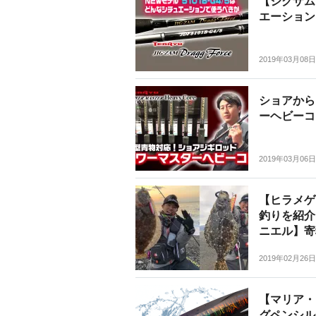
【ジグザム
エーション
2019年03月08日
ショアから
ーヘビーコ
2019年03月06日
【ヒラメゲ
釣りを紹介
ニエル】寄
2019年02月26日
【マリア・
グペンシル