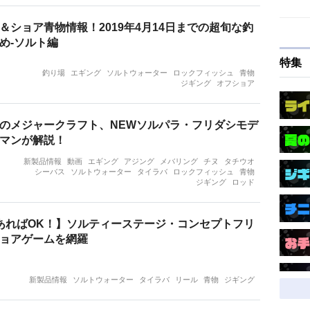
＆ショア青物情報！2019年4月14日までの超旬な釣
め-ソルト編
特集
釣り場
エギング
ソルトウォーター
ロックフィッシュ
青物
ジギング
オフショア
のメジャークラフト、NEWソルパラ・フリダシモデ
マンが解説！
新製品情報
動画
エギング
アジング
メバリング
チヌ
タチウオ
シーバス
ソルトウォーター
タイラバ
ロックフィッシュ
青物
ジギング
ロッド
あればOK！】ソルティーステージ・コンセプトフリ
ョアゲームを網羅
新製品情報
ソルトウォーター
タイラバ
リール
青物
ジギング