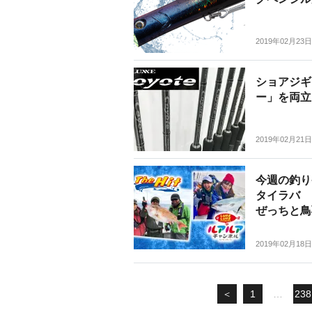
2019年02月23日
ショアジギ
ー」を両立
2019年02月21日
今週の釣り番
タイラバ 
ぜっちと鳥
2019年02月18日
＜
1
…
238