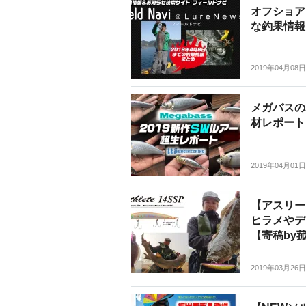
オフショア
な釣果情報
2019年04月08日
メガバスの
材レポート【
2019年04月01日
【アスリー
ヒラメやデ
【寄稿by
2019年03月26日