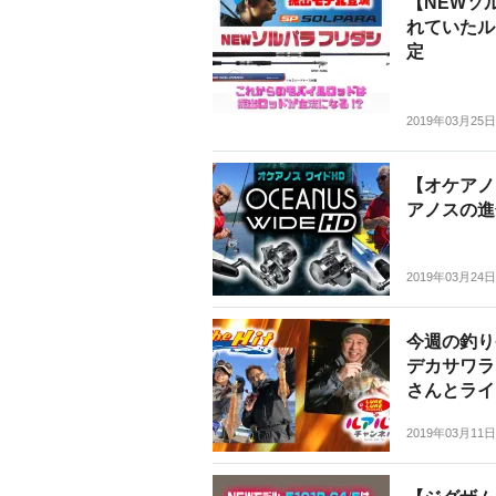
【NEWソ
れていたル
定
2019年03月25日
【オケアノ
アノスの進
2019年03月24日
今週の釣り番
デカサワラ
さんとライ
2019年03月11日