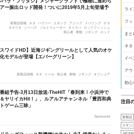
ルパラ・フリダシ】メジャークラフトで極秘に進めら
アー振出ロッド開発！ついに2019年5月上旬登場予
ライ
フッ
新製品情報
ネタ
ハウツー
エギング
アジング
メバリング
チヌ
タチウオ
シーバス
ソルトウォーター
タイラバ
ロックフィッシュ
初心者
青物
ジギング
ロッド
まと
ネタ
スワイドHD】近海ジギングリールとして人気のオケ
化モデルが登場【エバーグリーン】
イベ
アウ
新製品情報
ネタ
リール
初心者
青物
ジギング
オフショア
初心
組予告-3月13日放送-TheHIT「春到来！小浜沖で
＆ヤリイカHit！」、ルアルアチャンネル「豊西和典
注目
トゲーム三昧」
Sponsored
新製品
エギン
JACKA