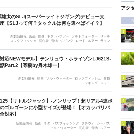
アク
鳴瀬雄太のSLJ(スーパーライトジギング)デビュー支
座【SLJって何？タックルは何を選べばイイ？】
新製品情報
用品
動画
ネタ
ハウツー
ソルトウォーター
リール
ロックフィッシュ
初心者
青物
ジギング
ロッド
ルアー
ライン
対応NEWモデル】テンリュウ・ホライゾンLJ621S-
話Part.2【寄稿by舟木雄一】
新製品情報
動画
ソルトウォーター
ロックフィッシュ
青物
ジギング
ロッド
125【リトルジャック】-ノンリップ！超リアル4連ボ
のゴルゴーンに小型サイズが登場！【オカッパリバ
全対応】
新製品情報
動画
ネタ
バスフィッシング
タチウオ
シーバス
ソルトウォーター
初心者
青物
ルアー