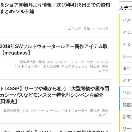
＆ショア青物耳より情報！2019年4月8日までの超旬
カテ
まとめ-ソルト編
バス
エギング
青物
オフショア
アジ
チヌ
2019年SWソルトウォータールアー新作アイテム取
megabass】
シー
新製品情報
動画
ネタ
ハウツー
チヌ
タチウオ
シーバス
ソルトウォーター
まとめ記事
ロックフィッシュ
初心者
青物
タイ
ルアー
ジギ
ト14SSP】サーフや磯から狙う！大型青物や座布団
ソル
カシーバスなどモンスター特化型シンペンを紹介
菰田淳史】
琵琶
新製品情報
ネタ
ハウツー
シーバス
ソルトウォーター
初心者
青物
ルアー
新製
リー