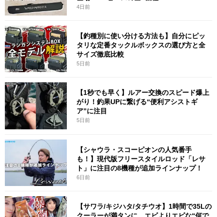
4日前
【釣種別に使い分ける方法も】自分にピッ
タリな定番タックルボックスの選び方と全
サイズ徹底比較
5日前
【1秒でも早く】ルアー交換のスピード爆上
がり！釣果UPに繋げる“便利アシストギ
ア”に注目
5日前
【シャウラ・スコーピオンの人気番手
も！】現代版フリースタイルロッド「レサ
ト」に注目の8機種が追加ラインナップ！
6日前
【サワラ/キジハタ/タチウオ】1時間で35Lの
クーラーが満タンに。エビよりエビな“何で