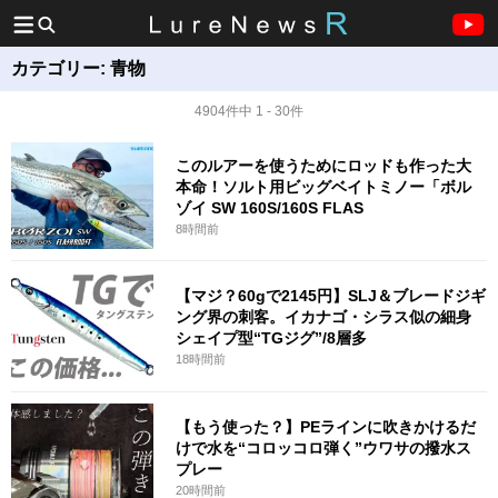
カテゴリー:
青物
4904件中 1 - 30件
このルアーを使うためにロッドも作った大
本命！ソルト用ビッグベイトミノー「ボル
ゾイ SW 160S/160S FLAS
8時間前
【マジ？60gで2145円】SLJ＆ブレードジギ
ング界の刺客。イカナゴ・シラス似の細身
シェイプ型“TGジグ”/8層多
18時間前
【もう使った？】PEラインに吹きかけるだ
けで水を“コロッコロ弾く”ウワサの撥水ス
プレー
20時間前