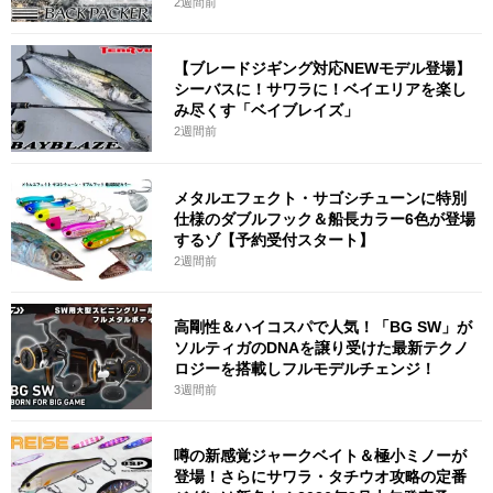
2週間前
【ブレードジギング対応NEWモデル登場】
シーバスに！サワラに！ベイエリアを楽し
み尽くす「ベイブレイズ」
2週間前
メタルエフェクト・サゴシチューンに特別
仕様のダブルフック＆船長カラー6色が登場
するゾ【予約受付スタート】
2週間前
高剛性＆ハイコスパで人気！「BG SW」が
ソルティガのDNAを譲り受けた最新テクノ
ロジーを搭載しフルモデルチェンジ！
3週間前
噂の新感覚ジャークベイト＆極小ミノーが
登場！さらにサワラ・タチウオ攻略の定番