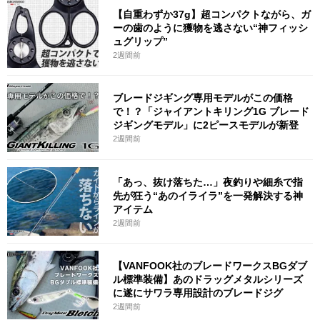
【自重わずか37g】超コンパクトながら、ガ
ーの歯のように獲物を逃さない“神フィッシ
ュグリップ”
2週間前
ブレードジギング専用モデルがこの価格
で！？「ジャイアントキリング1G ブレード
ジギングモデル」に2ピースモデルが新登
2週間前
「あっ、抜け落ちた…」夜釣りや細糸で指
先が狂う“あのイライラ”を一発解決する神
アイテム
2週間前
【VANFOOK社のブレードワークスBGダブ
ル標準装備】あのドラッグメタルシリーズ
に遂にサワラ専用設計のブレードジグ
2週間前