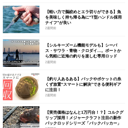
【軽い力で脳絞めとエラ切りができる】魚
を美味しく持ち帰る為に“T型ハンドル採用
ナイフ”が良い
2週間前
【シルキーズーム機能モデルも】シーバ
ス・サワラ・青物・クロダイ…。ボートか
ら気軽に近海の釣りを楽しむ専用ロッド
「ディ
2週間前
【釣り人あるある】バックやポケットの糸
くず放置“スマートに解決”できる便利ギア
に注目！
2週間前
【実売価格はなんと1万円台！？】コルクグ
リップ採用！メジャークラフト注目の新作
パックロッドシリーズ「バックパッカー」