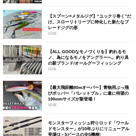
【スプーン×メタルジグ】“ユックリ巻く”だ
け。スローリトリーブに特化した新たなブ
レードジグの形
2日前
【ALL GOODなモノづくりを】釣れるモ
ノ、為になるモノをアングラーへ。釣り具
の新ブランド/オールグーフィッシング
2日前
【最大飛距離80mオーバー】青物用ぶっ飛
びポッパー「バレットブル」に遂に待望の
190mmサイズが新登場！
3日前
モンスターフィッシュ狩りロッド「ワール
ドモンスター」が10年ぶりにリニューアル
登場!3－5ピースの全5機種!