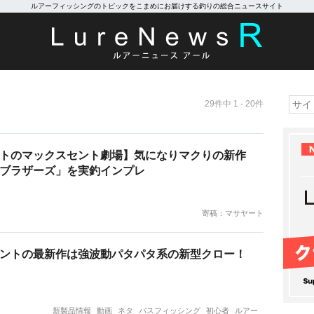
ルアーフィッシングのトピックをこまめにお届けする釣りの総合ニュースサイト
29件中 1 - 20件
トのマックスセント劇場】気になりマクりの新作
ブラザーズ」を実釣インプレ
寄稿：マサヤート
ントの最新作は強波動パタパタ系の新型クロー！
新製品情報
動画
ネタ
バスフィッシング
初心者
ルアー