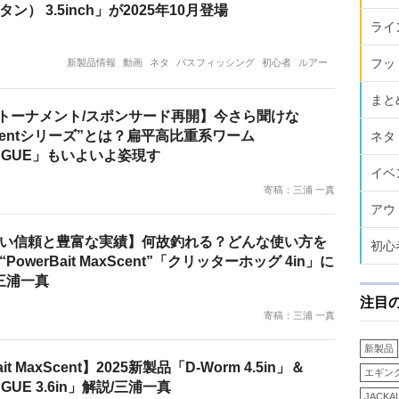
ン） 3.5inch」が2025年10月登場
ライ
フッ
新製品情報
動画
ネタ
バスフィッシング
初心者
ルアー
まと
BCトーナメント/スポンサード再開】今さら聞けな
Scentシリーズ”とは？扁平高比重系ワーム
ネタ
ONGUE」もいよいよ姿現す
イベ
寄稿：三浦 一真
アウ
い信頼と豊富な実績】何故釣れる？どんな使い方を
初心
owerBait MaxScent”「クリッターホッグ 4in」に
 三浦一真
注目
寄稿：三浦 一真
新製品
it MaxScent】2025新製品「D-Worm 4.5in」＆
エギン
NGUE 3.6in」解説/三浦一真
JACKA