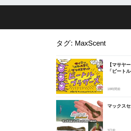
タグ:
MaxScent
【マサヤー
「ビートル
18時間前
マックスセ
3日前