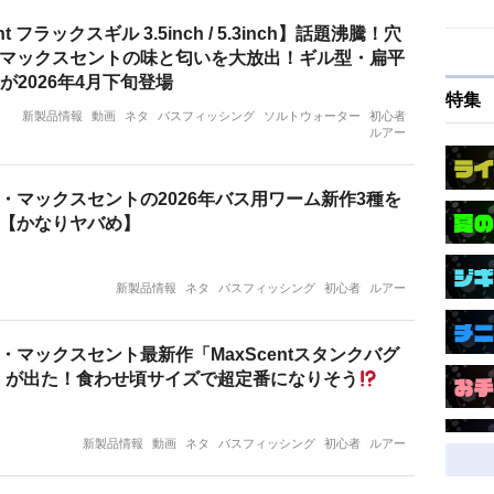
nt フラックスギル 3.5inch / 5.3inch】話題沸騰！穴
マックスセントの味と匂いを大放出！ギル型・扁平
が2026年4月下旬登場
特集
新製品情報
動画
ネタ
バスフィッシング
ソルトウォーター
初心者
ルアー
・マックスセントの2026年バス用ワーム新作3種を
【かなりヤバめ】
新製品情報
ネタ
バスフィッシング
初心者
ルアー
・マックスセント最新作「MaxScentスタンクバグ
チ」が出た！食わせ頃サイズで超定番になりそう
新製品情報
動画
ネタ
バスフィッシング
初心者
ルアー