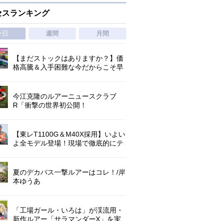
セスランキング
今日
週間
月間
【まだストックはありますか？】価
格高騰＆入手困難な今だからこそ早
めの補充を/ TGポテンシャル
今江克隆のルアーニュースクラブ
R「衝撃の世界初公開！
『AbuGarcia ZENON CX』」 第
1296回
【東レT1100G＆M40X採用】いよい
よ全モデル登場！現場で徹底的にテ
ストされたロックゲームハイエンド
「ロックライバー7G」
夏のデカバス一撃ルアーはコレ！/岸
本ゆうあ
「工場ガール・いろは」が渓流用・
新作ルアー「サラマンダーX」を実