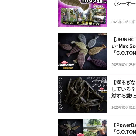
（シーオータ
2025年10月10日
【JB/N
い“Max 
「C.O.T
2025年09月28日
【揺るぎな
している？“P
対する愛/
2025年06月02日
【PowerBa
「C.O.TO