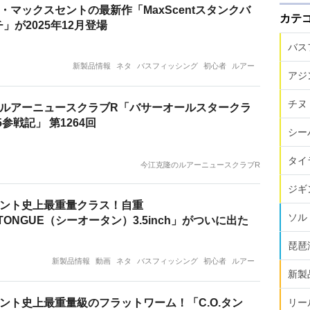
・マックスセントの最新作「MaxScentスタンクバ
カテ
チ」が2025年12月登場
バス
新製品情報
ネタ
バスフィッシング
初心者
ルアー
アジ
チヌ
ルアーニュースクラブR「バサーオールスタークラ
5参戦記」 第1264回
シー
タイ
今江克隆のルアーニュースクラブR
ジギ
ント史上最重量クラス！自重
ソル
O.TONGUE（シーオータン）3.5inch」がついに出た
琵琶
新製品情報
動画
ネタ
バスフィッシング
初心者
ルアー
新製
ント史上最重量級のフラットワーム！「C.O.タン
リー