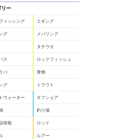
ゴリー
フィッシング
エギング
ング
メバリング
タチウオ
バス
ロックフィッシュ
ラバ
青物
ング
トラウト
トウォーター
オフショア
湖
釣り場
品情報
ロッド
ル
ルアー