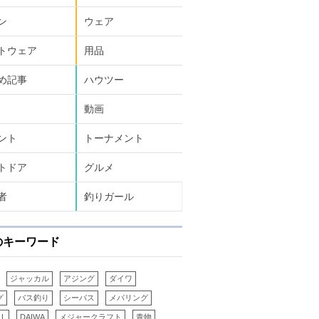
ン
ウェア
トウェア
用品
め記事
ハウツー
動画
ント
トーナメント
トドア
グルメ
者
釣りガール
のキーワード
ジャッカル
アジング
ダイワ
グ
バス釣り
シーバス
メバリング
LL
DAIWA
メジャークラフト
青物