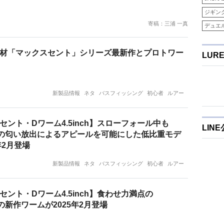
ジギン
寄稿：三浦 一真
デュエ
材「マックスセント」シリーズ最新作とプロトワー
LUR
新製品情報
ネタ
バスフィッシング
初心者
ルアー
セント・Dワーム4.5inch】スローフォール中も
LIN
netの匂い放出によるアピールを可能にした低比重モデ
年2月登場
新製品情報
ネタ
バスフィッシング
初心者
ルアー
セント・Dワーム4.5inch】食わせ力満点の
ntの新作ワームが2025年2月登場