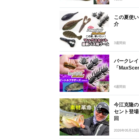
この夏使い
介
3週間前
バークレイ
「MaxSc
4週間前
今江克隆の
セント登場
回
2026年05月13日