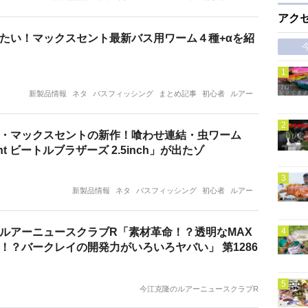
アク
たい！マックスセント最新バス用ワーム４種+αを紹
新製品情報
ネタ
バスフィッシング
まとめ記事
初心者
ルアー
・マックスセントの新作！喰わせ連結・虫ワーム
ent ビートルブラザーズ 2.5inch」が出たゾ
新製品情報
ネタ
バスフィッシング
初心者
ルアー
ルアーニュースクラブR「素材革命！？透明なMAX
！？バークレイの開発力がいろいろヤバい」 第1286
今江克隆のルアーニュースクラブR