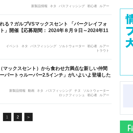
新製品情報
ネタ
バスフィッシング
初心者
ルアー
れる？ガルプVSマックスセント 「バークレイフォ
ト」開催【応募期間： 2024年８月９日～2024年11
イベント
ネタ
バスフィッシング
ソルトウォーター
初心者
ルアー
トラウト
ent（マックスセント）から食わせ力満点な新しい仲間
ーパートゥルーパー2.5インチ」がいよいよ登場した
新製品情報
動画
ネタ
バスフィッシング
チヌ
ソルトウォーター
ロックフィッシュ
初心者
ルアー
1
2
＞