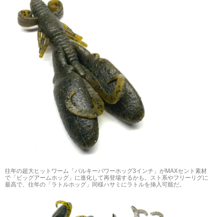
往年の超大ヒットワーム「バルキーパワーホッグ3インチ」がMAXセント素材
で「ビッグアームホッグ」に進化して再登場するかも。スト系やフリーリグに
最高で、往年の「ラトルホッグ」同様ハサミにラトルを挿入可能だ。