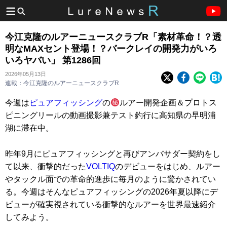
今江克隆のルアーニュースクラブR「素材革命！？透
明なMAXセント登場！？バークレイの開発力がいろ
いろヤバい」 第1286回
2026年05月13日
連載：今江克隆のルアーニュースクラブR
今週は
ピュアフィッシング
の
ルアー開発企画＆プロトス
ピニングリールの動画撮影兼テスト釣行に高知県の早明浦
湖に滞在中。
昨年9月にピュアフィッシングと再びアンバサダー契約をし
て以来、衝撃的だった
VOLTIQ
のデビューをはじめ、ルアー
やタックル面での革命的進歩に毎月のように驚かされてい
る。今週はそんなピュアフィッシングの2026年夏以降にデ
ビューが確実視されている衝撃的なルアーを世界最速紹介
してみよう。