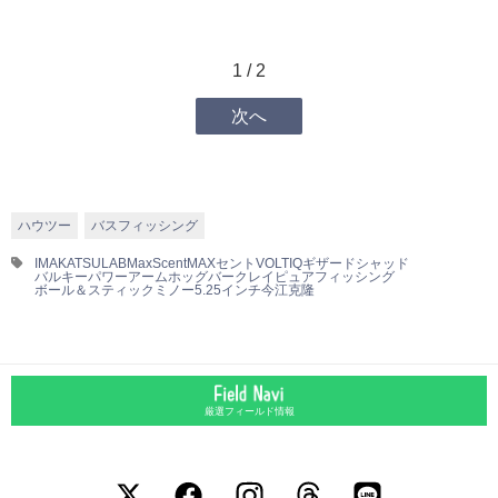
1 / 2
次へ
ハウツー
バスフィッシング
IMAKATSU
LAB
MaxScent
MAXセント
VOLTIQ
ギザードシャッド
バルキーパワーアームホッグ
バークレイ
ピュアフィッシング
ボール＆スティック
ミノー5.25インチ
今江克隆
厳選フィールド情報