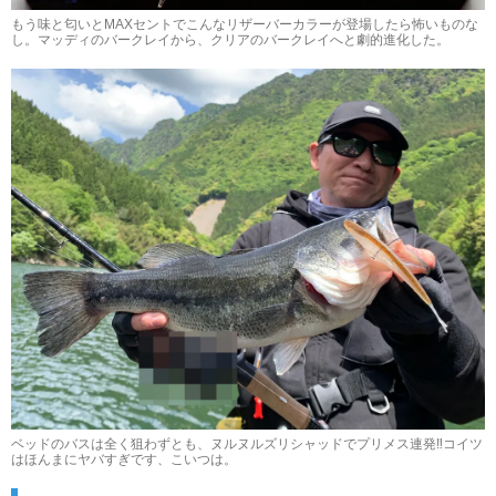
もう味と匂いとMAXセントでこんなリザーバーカラーが登場したら怖いものな
し。マッディのバークレイから、クリアのバークレイへと劇的進化した。
ベッドのバスは全く狙わずとも、ヌルヌルズリシャッドでプリメス連発‼︎コイツ
はほんまにヤバすぎです、こいつは。