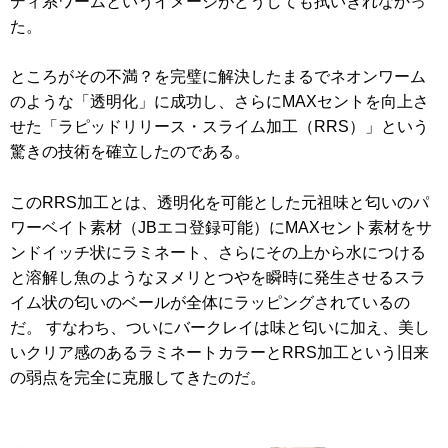
ディ系ワームというイメージがどうしても拭いきれなかっ
た。
ところがその不満？を完璧に解決したまるでネオンワーム
のような「透明化」に成功し、さらにMAXセントを向上さ
せた「ラピッドリリース・スライム加工（RRS）」という
驚きの技術を確立したのである。
このRRS加工とは、透明化を可能とした元祖味と匂いのパ
ワーベイト素材（JBエコ登録可能）にMAXセント素材をサ
ンドイッチ状にラミネート、さらにその上から水につける
と溶解し魚のようなヌメリとつやを瞬時に発生させるスラ
イム状の匂いのベールが全体にラッピングされているの
だ。 すなわち、ついにバークレイは味と匂いに加え、美し
いクリア感のあるラミネートカラーとRRS加工という旧来
の弱点を完全に克服してきたのだ。