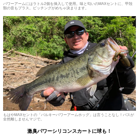
パワーアームにはラトル2個を挿入して使用。味と匂いのMAXセントに、甲殻
類の音もプラス。ピッチングがめちゃ決まります。
もはやMAXセントの「バルキーパワーアームホッグ」は言うことなし！バスが
全然離しませんマジで。
激臭パワーシリコンスカートに球も！