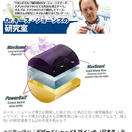
キース・ジョーンズ博士が開発した味と匂いと色の三位一体究極系が「LAB」
シリーズ。キース博士の姿は今も20数年前に会ったときと同じ？なんで、味と
匂いの研究成果でもはや不老不死かも？
その第一弾が「
ギザードシャッド5.25インチ（日本名：ラ