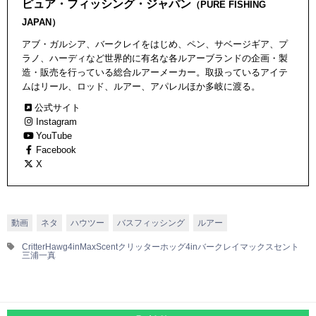
ピュア・フィッシング・ジャパン
（PURE FISHING
JAPAN）
アブ・ガルシア、バークレイをはじめ、ペン、サベージギア、プ
ラノ、ハーディなど世界的に有名な各ルアーブランドの企画・製
造・販売を行っている総合ルアーメーカー。取扱っているアイテ
ムはリール、ロッド、ルアー、アパレルほか多岐に渡る。
公式サイト
Instagram
YouTube
Facebook
X
動画
ネタ
ハウツー
バスフィッシング
ルアー
CritterHawg4in
MaxScent
クリッターホッグ4in
バークレイ
マックスセント
三浦一真