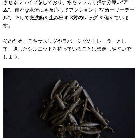
させるシェイプをしており、水をシッカリ押す分厚い“
アー
ム
”、僅かな水流にも反応してアクションする“
カーリーテー
ル
”、そして微波動を生み出す“
3対のレッグ
”を備えていま
す。
そのため、テキサスリグやラバージグのトレーラーとし
て、適したシルエットを持っていることは想像しやすいで
しょう。