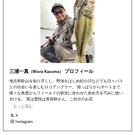
三浦一真
プロフィール
（Miura Kazuma）
地元和歌山を知り尽くし、野池をはじめ紀の川などでも日々バス
との出会いを楽しむロコアングラー。 陸っぱりからボートまで
様々な角度からフィールドの状況に合わせた攻め方を巧みに使い
分ける。 実は普段は美容師さん。ご自分のお店
「azito.hairmake」で日々おしゃれさんを生みだしている。 ピュ
…もっと読む
ア・フィッシング・ジャパン フィールドスタッフ。1981 年１月
X
生まれ。
Instagram