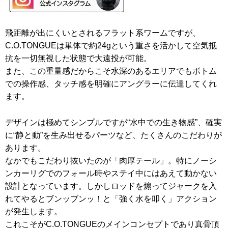
飛距離が出にくいとされるフラット系ワームですが、
C.O.TONGUEは単体で約24gという重さを活かして空気抵
抗を一切無視した状態で大遠投が可能。
また、この重量感だからこそ水深のあるエリアでもボトム
での操作感、タッチ感を明確にアングラーに伝達してくれ
ます。
デザインは極めてシンプルですが“水中での生き物感”、確実
に“静と動”を生み出せるパーツなど、たくさんのこだわりが
あります。
なかでもこだわり抜いたのが「肉厚テール」。特にノーシ
ンカーリグでのフォール時やステイ中にはあえて動かない
設計となっています。しかしロッドを煽ってジャークを入
れてやるとブンッブンッ！と「強く水を叩く」アクション
が発生します。
これこそがC.O.TONGUEのメインコンセプトであり真骨頂