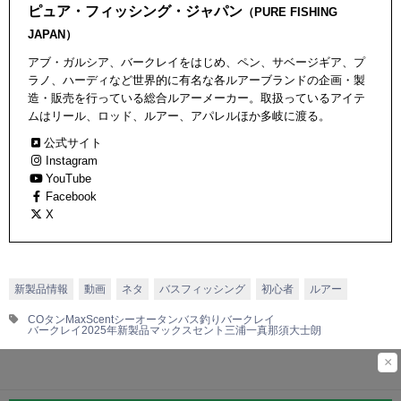
ピュア・フィッシング・ジャパン
（PURE FISHING
JAPAN）
アブ・ガルシア、バークレイをはじめ、ペン、サベージギア、プ
ラノ、ハーディなど世界的に有名な各ルアーブランドの企画・製
造・販売を行っている総合ルアーメーカー。取扱っているアイテ
ムはリール、ロッド、ルアー、アパレルほか多岐に渡る。
公式サイト
Instagram
YouTube
Facebook
X
新製品情報
動画
ネタ
バスフィッシング
初心者
ルアー
COタン
MaxScent
シーオータン
バス釣り
バークレイ
バークレイ2025年新製品
マックスセント
三浦一真
那須大士朗
×