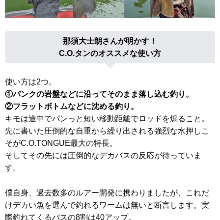
那須大士朗さんが明かす！
C.O.タンのオススメな使い方
使い方は2つ。
①バンクの岩盤などに沿ってそのまま落し込む釣り。
②フラットボトムなどに沈める釣り。
キモは途中でパンっと短い移動距離でロッドを煽ること。
先に書いた圧倒的な自重から繰り出される強烈な水押しこ
そがC.O.TONGUE最大の特長。
そしてその先には圧倒的なデカバスの反応が待っていま
す。
僕自身、過去数多のルアー開発に携わりましたが、これだ
けデカい魚を選んで釣れるワームは無いと断言します。実
際釣れてくるバスの8割は40アップ。