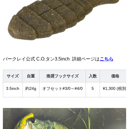
バークレイ公式 C.O.タン3.5inch 詳細ページは
こちら
サイズ
自重
推奨フックサイズ
入数
価格
3.5inch
約24g
オフセット#3/0～#4/0
5
¥1,300 (税別)