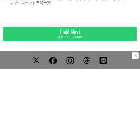
マックスセント
三浦一真
厳選フィールド情報
×
運営会社
お問合わせ
広告掲載について
プライバシーポリシー
外部送信ポリシー
©LURENEWSR 2026