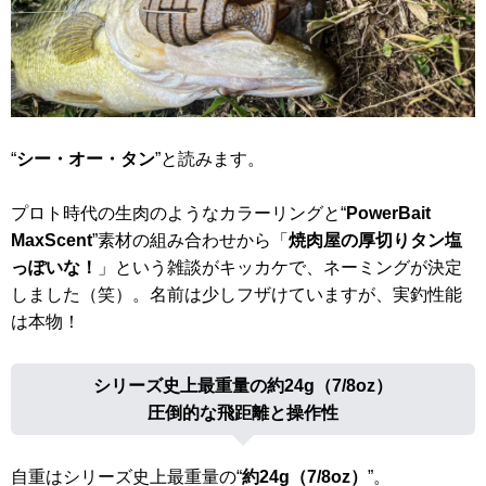
“
シー・オー・タン
”と読みます。
プロト時代の生肉のようなカラーリングと“
PowerBait
MaxScent
”素材の組み合わせから「
焼肉屋の厚切りタン塩
っぽいな！
」という雑談がキッカケで、ネーミングが決定
しました（笑）。名前は少しフザけていますが、実釣性能
は本物！
シリーズ史上最重量の約24g（7/8oz）
圧倒的な飛距離と操作性
自重はシリーズ史上最重量の“
約24g（7/8oz）
”。