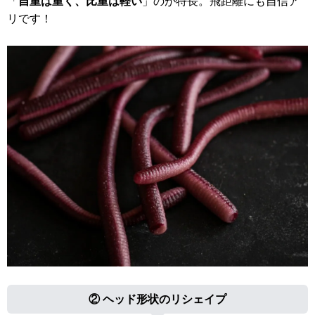
「
自重は重く、比重は軽い
」のが特長。飛距離にも自信ア
リです！
② ヘッド形状のリシェイプ