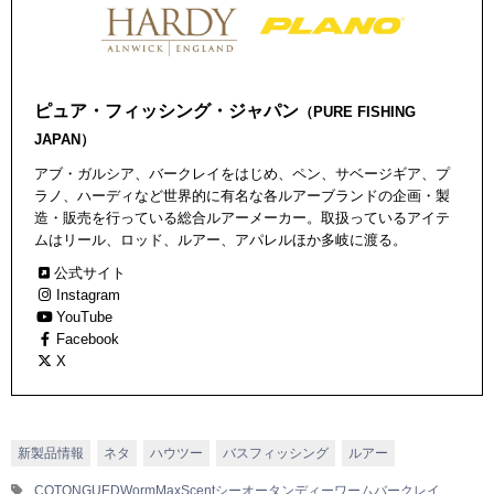
ピュア・フィッシング・ジャパン
（PURE FISHING
JAPAN）
アブ・ガルシア、バークレイをはじめ、ペン、サベージギア、プ
ラノ、ハーディなど世界的に有名な各ルアーブランドの企画・製
造・販売を行っている総合ルアーメーカー。取扱っているアイテ
ムはリール、ロッド、ルアー、アパレルほか多岐に渡る。
公式サイト
Instagram
YouTube
Facebook
X
新製品情報
ネタ
ハウツー
バスフィッシング
ルアー
COTONGUE
DWorm
MaxScent
シーオータン
ディーワーム
バークレイ