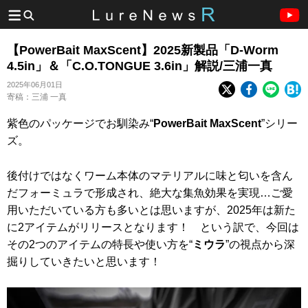
【PowerBait MaxScent】2025新製品「D-Worm
4.5in」＆「C.O.TONGUE 3.6in」解説/三浦一真
2025年06月01日
寄稿：三浦 一真
紫色のパッケージでお馴染み“
PowerBait MaxScent
”シリー
ズ。
後付けではなくワーム本体のマテリアルに味と匂いを含ん
だフォーミュラで形成され、絶大な集魚効果を実現…ご愛
用いただいている方も多いとは思いますが、2025年は新た
に2アイテムがリリースとなります！ という訳で、今回は
その2つのアイテムの特長や使い方を“
ミウラ
”の視点から深
掘りしていきたいと思います！