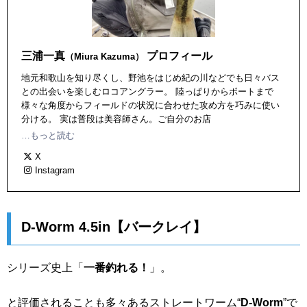
三浦一真
プロフィール
（Miura Kazuma）
地元和歌山を知り尽くし、野池をはじめ紀の川などでも日々バス
との出会いを楽しむロコアングラー。 陸っぱりからボートまで
様々な角度からフィールドの状況に合わせた攻め方を巧みに使い
分ける。 実は普段は美容師さん。ご自分のお店
「azito.hairmake」で日々おしゃれさんを生みだしている。 ピュ
…もっと読む
ア・フィッシング・ジャパン フィールドスタッフ。1981 年１月
X
生まれ。
Instagram
D-Worm 4.5in【バークレイ】
シリーズ史上「
一番釣れる！
」。
と評価されることも多々あるストレートワーム“
D-Worm
”で