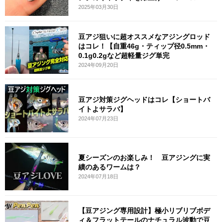
2025年03月30日
豆アジ狙いに超オススメなアジングロッド
はコレ！【自重46g・ティップ径0.5mm・
0.1g0.2gなど超軽量ジグ単完
2024年09月20日
豆アジ対策ジグヘッドはコレ【ショートバ
イトよサラバ】
2024年07月23日
夏シーズンのお楽しみ！ 豆アジングに実
績のあるワームは？
2024年07月18日
【豆アジング専用設計】極小リブリブボデ
ィ＆フラットテールのナチュラル波動で豆