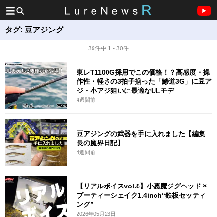
タグ:
豆アジング
39件中 1 - 30件
東レT1100G採用でこの価格！？高感度・操
作性・軽さの3拍子揃った「鯵道3G」に豆ア
ジ・小アジ狙いに最適なULモデ
4週間前
豆アジングの武器を手に入れました【編集
長の魔界日記】
4週間前
【リアルボイスvol.8】小悪魔ジグヘッド ×
ブーティーシェイク1.4inch“鉄板セッティ
ング”
2026年05月23日