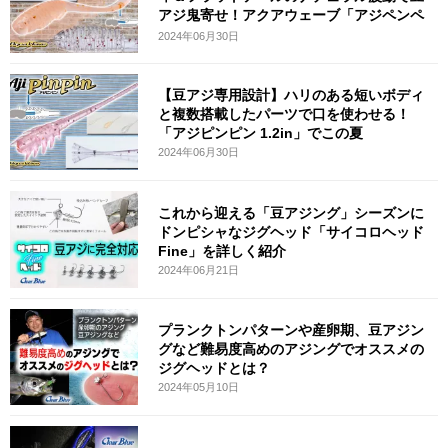
アジ鬼寄せ！アクアウェーブ「アジペンペ
ン
2024年06月30日
【豆アジ専用設計】ハリのある短いボディ
と複数搭載したパーツで口を使わせる！
「アジピンピン 1.2in」でこの夏
2024年06月30日
これから迎える「豆アジング」シーズンに
ドンピシャなジグヘッド「サイコロヘッド
Fine」を詳しく紹介
2024年06月21日
プランクトンパターンや産卵期、豆アジン
グなど難易度高めのアジングでオススメの
ジグヘッドとは？
2024年05月10日