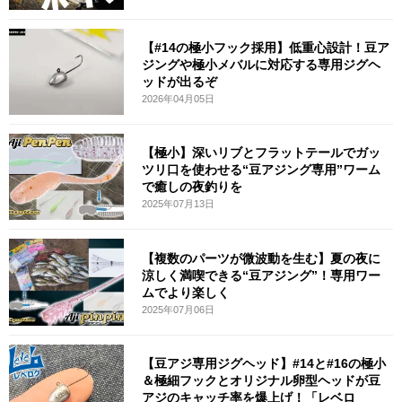
【#14の極小フック採用】低重心設計！豆ア
ジングや極小メバルに対応する専用ジグヘ
ッドが出るぞ
2026年04月05日
【極小】深いリブとフラットテールでガッ
ツリ口を使わせる“豆アジング専用”ワーム
で癒しの夜釣りを
2025年07月13日
【複数のパーツが微波動を生む】夏の夜に
涼しく満喫できる“豆アジング”！専用ワー
ムでより楽しく
2025年07月06日
【豆アジ専用ジグヘッド】#14と#16の極小
＆極細フックとオリジナル卵型ヘッドが豆
アジのキャッチ率を爆上げ！「レベロ