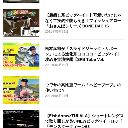
【超癒し系ビッグベイト】可愛いだけじゃ
なくて実釣性能も良き！フィッシュアロー
「おさんぽシリーズ BONE DACHS
2021年08月25日
松本猛司が「スライドジャック・リボー
ン」による進化系ヨコヨコ・ビッグベイト
攻めを実演披露【SPB Tube Vol.
2021年06月10日
ウワサの高比重ワーム「ヘビープープ」の
使い方は？
2021年05月04日
【FishArrow×TULALA】ショートレングス
で取り回しが良いNEWビッグベイトロッド
「モンスタークィーン63