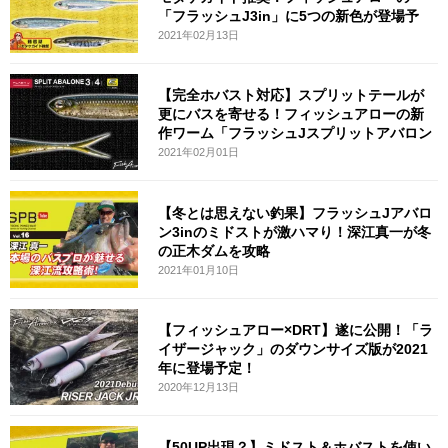
「フラッシュJ3in」に5つの新色が登場予
2021年02月13日
【完全ホバスト対応】スプリットテールが
更にバスを寄せる！フィッシュアローの新
作ワーム「フラッシュJスプリットアバロン
2021年02月01日
【冬とは思えない釣果】フラッシュJアバロ
ン3inのミドストが激ハマり！深江真一が冬
の正木ダムを攻略
2021年01月10日
【フィッシュアロー×DRT】遂に公開！「ラ
イザージャック」のダウンサイズ版が2021
年に登場予定！
2020年12月13日
【50UP出現？】ミドスト＆ホバストを使い