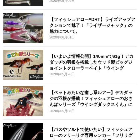
2020年06月09日
【フィッシュアロー×DRT】ライズアップア
クションで魅了！「ライザージャック」の
魅力について。
2020年06月01日
【いよいよ情報公開】140mmで61g！デカ
ダッヂの羽根を搭載したウッド製ビッグジ
ョイントクローラーベイト「ウイング
2020年05月26日
【ペットみたいな癒し系ルアー】デカダッ
ジの羽根が搭載！フィッシュアローのおさ
んぽシリーズ「ウイングダックスくん」に
注
2020年05月08日
【バスやソルトで使いたい】フィッシュア
ローのフリーリグ専用シンカー「フリリグ