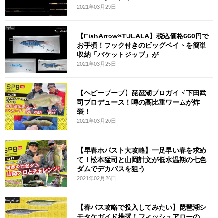
2021年03月29日
【FishArrow×TULALA】税込価格660円で
お手頃！フック付きのビッグベイトを簡単
収納「バケットジップ」が
2021年03月25日
【ヘビープープ】琵琶湖プロガイド下田武
司プロデュース！噂の高比重ワームが炸
裂！
2021年03月20日
【早春ホバスト大攻略】一足早い春を求め
て！松本猛司と山岡計文が低水温期の七色
ダムでデカバスを狙う
2021年02月26日
【春バス攻略で投入してみたい】琵琶湖シ
モタケガイド推奨！フィッシュアローの