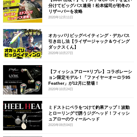
分けてビッグバス連発！松本猛司が初冬の
リザーバーを攻略
2020年12月11日
オカッパリビッグベイティング・デカバス
引き出し法【ライザージャック＆ウイング
ダックスくん】
2020年10月27日
【フィッシュアロー×リブレ】コラボレーシ
ョン限定モデル！「ファイヤーオーロラ95
Feather」が12月に登場！
2020年10月24日
ミドストにペラをつけて釣果アップ！波動
とローリングで誘うジグヘッド！フィッシ
ュアローのウィールヘッド
2020年09月04日