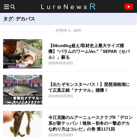
タグ:
デカバス
47件中 1 - 30件
【68cm6kg超え/取材史上最大サイズ捕
獲】“バラムのワームVer.”「SEPAR（セパ
ル）」蘇る
2025年05月20日
【出たぞモンスターバス！】琵琶湖南湖に
て正真正銘「ナナマル」捕獲！
2024年03月28日
今江克隆のルアーニュースクラブR「デロン
系が新テッパン！晩秋～初冬の一撃必デカ
な釣り方はコレだ」の巻 第1171回
2023年11月29日