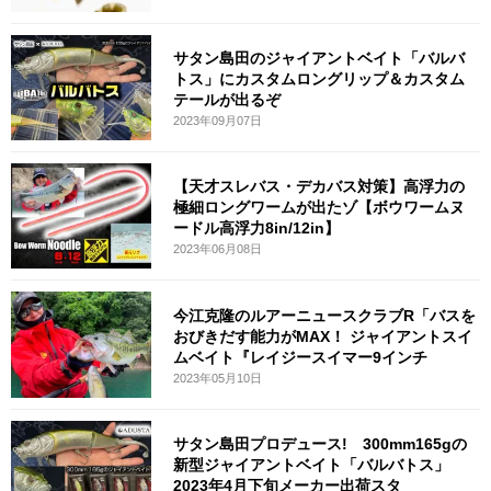
サタン島田のジャイアントベイト「バルバ
トス」にカスタムロングリップ＆カスタム
テールが出るぞ
2023年09月07日
【天才スレバス・デカバス対策】高浮力の
極細ロングワームが出たゾ【ボウワームヌ
ードル高浮力8in/12in】
2023年06月08日
今江克隆のルアーニュースクラブR「バスを
おびきだす能力がMAX！ ジャイアントスイ
ムベイト『レイジースイマー9インチ
2023年05月10日
サタン島田プロデュース! 300mm165gの
新型ジャイアントベイト「バルバトス」
2023年4月下旬メーカー出荷スタ