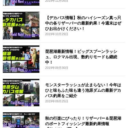
2019年11月05日
【デカバス情報】秋のハイシーズン真っ只
中の各リザーバーの最新釣果！今週末はぜ
ひお出かけください！
2019年10月29日
琵琶湖最新情報！ビッグスプーンラッシ
ュ、ロクマル出現、数釣りモードも継続
中！
2019年09月30日
モンスターラッシュが止まらない！今年は
ひと味もふた味も違う池原ダムの最新デカ
バス釣果をご紹介
2019年09月25日
秋の行楽にぴったり！リザーバー＆琵琶湖
のボートフィッシング最新釣果情報