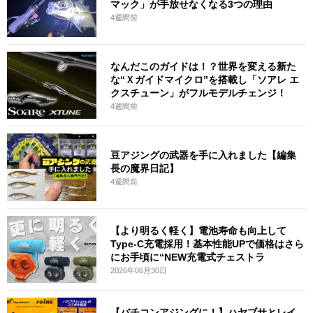
マック」が手放せなくなる3つの理由
4週間前
なんだこのガイドは！？世界を変える新た
な“Ｘガイドマイクロ”を搭載し「ソアレ エ
クスチューン」がフルモデルチェンジ！
4週間前
豆アジングの武器を手に入れました【編集
長の魔界日記】
4週間前
【より明るく軽く】電池寿命も向上して
Type-C充電採用！基本性能UPで価格はさら
にお手頃に“NEW充電式チェストラ
2026年06月30日
【バチコンアジングに！】ハヤブサとレイ