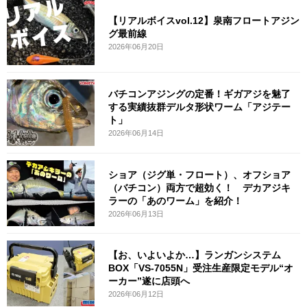
【リアルボイスvol.12】泉南フロートアジン
グ最前線
2026年06月20日
バチコンアジングの定番！ギガアジを魅了
する実績抜群デルタ形状ワーム「アジテー
ト」
2026年06月14日
ショア（ジグ単・フロート）、オフショア
（バチコン）両方で超効く！ デカアジキ
ラーの「あのワーム」を紹介！
2026年06月13日
【お、いよいよか…】ランガンシステム
BOX「VS-7055N」受注生産限定モデル“オ
ーカー”遂に店頭へ
2026年06月12日