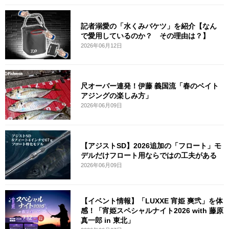
記者溺愛の「水くみバケツ」を紹介【なん
で愛用しているのか？ その理由は？】
2026年06月12日
尺オーバー連発！伊藤 義国流「春のベイト
アジングの楽しみ方」
2026年06月09日
【アジストSD】2026追加の「フロート」モ
デルだけフロート用ならではの工夫がある
2026年06月09日
【イベント情報】「LUXXE 宵姫 爽弐」を体
感！「宵姫スペシャルナイト2026 with 藤原
真一郎 in 東北」