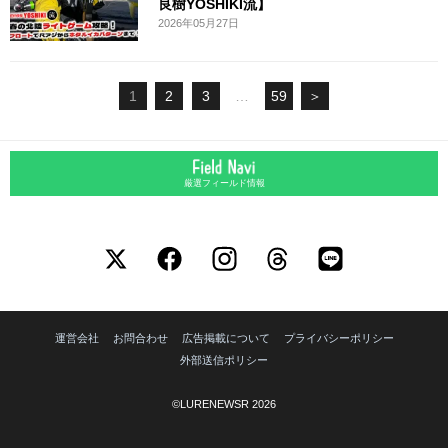
良樹YOSHIKI流】
2026年05月27日
1
2
3
…
59
＞
厳選フィールド情報
運営会社
お問合わせ
広告掲載について
プライバシーポリシー
外部送信ポリシー
©LURENEWSR 2026