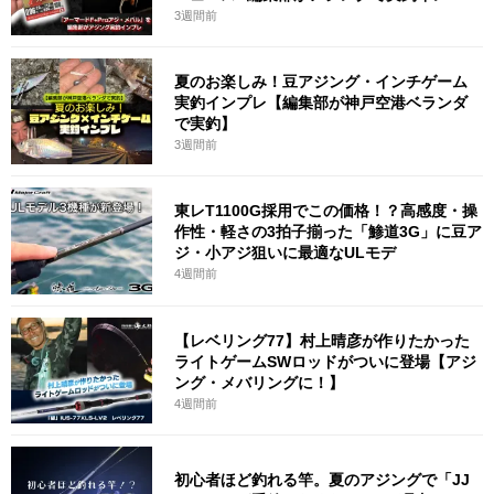
3週間前
夏のお楽しみ！豆アジング・インチゲーム
実釣インプレ【編集部が神戸空港ベランダ
で実釣】
3週間前
東レT1100G採用でこの価格！？高感度・操
作性・軽さの3拍子揃った「鯵道3G」に豆ア
ジ・小アジ狙いに最適なULモデ
4週間前
【レベリング77】村上晴彦が作りたかった
ライトゲームSWロッドがついに登場【アジ
ング・メバリングに！】
4週間前
初心者ほど釣れる竿。夏のアジングで「JJ