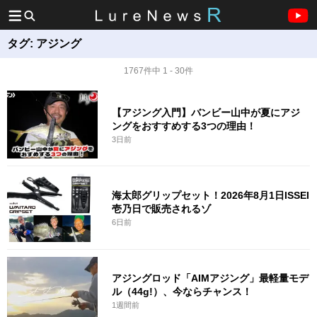
タグ:
アジング
1767件中 1 - 30件
【アジング入門】バンビー山中が夏にアジ
ングをおすすめする3つの理由！
3日前
海太郎グリップセット！2026年8月1日ISSEI
壱乃日で販売されるゾ
6日前
アジングロッド「AIMアジング」最軽量モデ
ル（44g!）、今ならチャンス！
1週間前