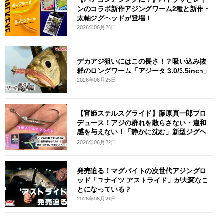
ンのコラボ新作アジングワーム2種と新作・
太軸ジグヘッドが登場！
2026年06月26日
デカアジ狙いにはこの長さ！？吸い込み抜
群のロングワーム「アジータ 3.0/3.5inch」
2026年06月25日
【宵姫ステルスグライド】藤原真一郎プロ
デュース！アジの群れを散らさない・違和
感を与えない！「静かに沈む」新型ジグヘ
ッ
2026年06月22日
発売迫る！マグバイトの次世代アジングロ
ッド「ユナイツ アストライド」が大変なこ
とになっている？
2026年06月21日