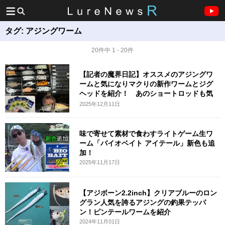
タグ:
アジングワーム
20件中 1 - 20件
【記者の魔界日記】オススメのアジングワ
ームと気になりマクりの新作ワームとジグ
ヘッドを紹介！ あのショートロッドも気
に
2025年12月11日
味で寄せて素材で食わすライトゲーム生ワ
ーム「バイオベイト アイテール」新色も追
加！
2025年11月17日
【アジボーン2.2inch】クリアブルーのロン
グラン人気を誇るアジングの釣果テッパ
ン！ピンテールワームを紹介
2024年11月01日