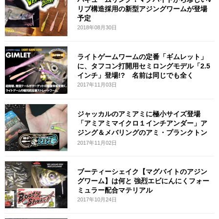
リブ構造採用の新型アジングワームが登場
予定
2018年08月30日
ライトゲームワームの定番「ギムレット」
に、タフコン打開用セミロングモデル「2.5
インチ」登場!? 名前は同じでも全く
2017年11月03日
ジャッカルのアミアミに極小サイズ登場
「アミアミマイクロ１インチアンダー」ア
ジング＆メバリングのアミ・プランクトン
パタ
2017年11月02日
ブーティーシェイク【マグバイトのアジン
グワーム】は何と 強烈エビにんにくフォー
ミュラー配合マテリアル
2017年10月24日