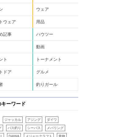
ン
ウェア
トウェア
用品
め記事
ハウツー
動画
ント
トーナメント
トドア
グルメ
者
釣りガール
のキーワード
ジャッカル
アジング
ダイワ
グ
バス釣り
シーバス
メバリング
LL
DAIWA
メジャークラフト
青物