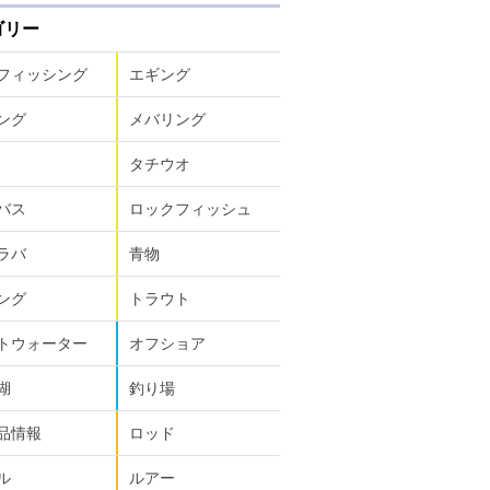
ゴリー
フィッシング
エギング
ング
メバリング
タチウオ
バス
ロックフィッシュ
ラバ
青物
ング
トラウト
トウォーター
オフショア
湖
釣り場
品情報
ロッド
ル
ルアー