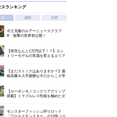
セスランキング
今日
週間
月間
今江克隆のルアーニュースクラブ
R「衝撃の世界初公開！
『AbuGarcia ZENON CX』」 第
1296回
【実売なんと1万円以下！？】エン
トリーモデルの常識を変えるエリア
トラウトの超進化系ロッド「26トラ
ウトライズ」登場！
【まだストックはありますか？】価
格高騰＆入手困難な今だからこそ早
めの補充を/ TGポテンシャル
【カーボンモノコックリアグリップ
搭載】トラブルレス性能を極めたダ
イワ独自のインターラインロッド
「26エメラルダス MX IL」登場！
モンスターフィッシュ狩りロッド
「ワールドモンスター」が10年ぶり