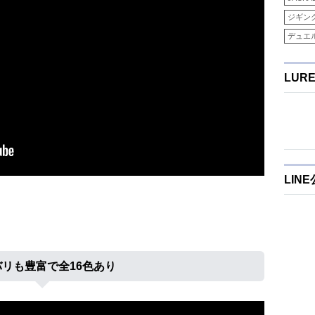
ジギン
デュエ
LUR
LIN
リも豊富で全16色あり