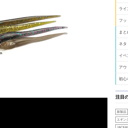
ライ
フッ
まと
ネタ
イベ
アウ
初心
注目
新製品
エギン
JACKA