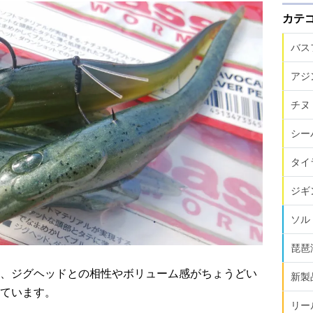
カテ
バス
アジ
チヌ
シー
タイ
ジギ
ソル
琵琶
、ジグヘッドとの相性やボリューム感がちょうどい
新製
ています。
リー