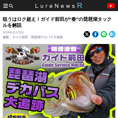
狙うはロク超え！ガイド前田が“春”の琵琶湖タック
ルを解説
2024年02月23日
連載：ガイド前田「琵琶湖デカバス大追跡」