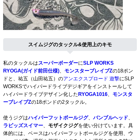
スイムジグのタックル&使用上のキモ
私のタックルは
スーパーボーダー
に
SLP WORKS
RYOGA(ガイド前田仕様)
、
モンスターブレイブZ
の18ポン
ドと、祐五（山田祐五）の
アンエクスプロード 遊撃
にSLP
WORKSでハイパードライブデジギアをインストールして
ハイパードライブデザイン化した
RYOGA1016
、
モンスタ
ーブレイブZ
の18ポンドの2タックル。
使うジグは
ハイパーフットボールジグ
、
バンブルヘッド
、
ラピッズスイマー
、
モザイクジグ
を使い分けています。具
体的には、ベースはハイパーフットボールジグを使用、ウ