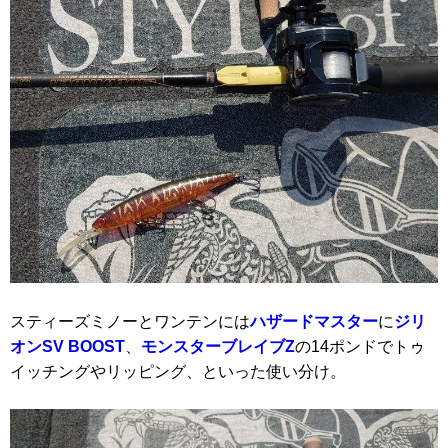
スティーズミノーとワンテンには
ハザードマスター
に
ジリ
オンSV BOOST
、
モンスターブレイブZ
の14ポンドでトゥ
イッチングやリッピング、といった使い分け。