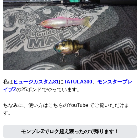
私は
ヒュージカスタム81
に
TATULA300
、
モンスターブレ
イブZ
の25ポンドでやっています。
ちなみに、使い方はこちらのYouTube でご覧いただけま
す。
モンブレZでロク超え獲ったので帰ります！