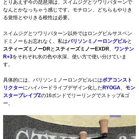
とりあえず今の琵琶湖は、スイムジグとツワリパターンで
なんとかなっちゃう感じです。モチロン、どちらもやりき
る覚悟とやりきる根性は必要。
スイムジグとツワリパターン以外ではロングビルサスペン
ドミノーもお忘れなく。私は
バリソンミノーロングビル
と
スティーズミノーDR
と
スティーズミノーEXDR
、
ワンテン
R+3
をそれぞれ水の色や水深、使い方で使い分けていま
す。
具体的には、バリソンミノーロングビルには
ボアコンスト
リクター
にハイパードライブデザイン化した
RYOGA
、
モン
スターブレイブZ
の16ポンドでリーリングでストップ&ゴ
ー。