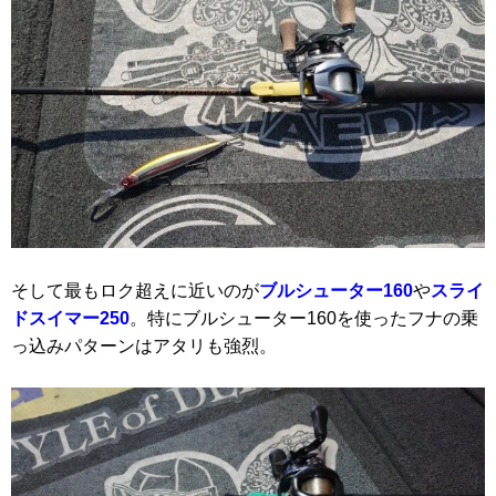
そして最もロク超えに近いのが
ブルシューター160
や
スライ
ドスイマー250
。特にブルシューター160を使ったフナの乗
っ込みパターンはアタリも強烈。