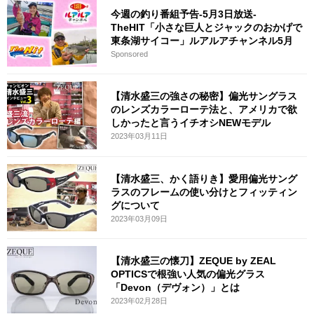
今週の釣り番組予告-5月3日放送-
TheHIT「小さな巨人とジャックのおかげで
東条湖サイコー」ルアルアチャンネル5月
Sponsored
【清水盛三の強さの秘密】偏光サングラス
のレンズカラーローテ法と、アメリカで欲
しかったと言うイチオシNEWモデル
2023年03月11日
【清水盛三、かく語りき】愛用偏光サング
ラスのフレームの使い分けとフィッティン
グについて
2023年03月09日
【清水盛三の懐刀】ZEQUE by ZEAL
OPTICSで根強い人気の偏光グラス
「Devon（デヴォン）」とは
2023年02月28日