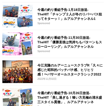
今週の釣り番組予告-1月18日放送-
TheHIT「チャンプ２人が冬のリバーバス狙
ってキターッ！」ルアルアチャンネル1
Sponsored
今週の釣り番組予告-11月30日放送-
TheHIT「優勝直後は気持ちもパターンもス
ローローリング」ルアルアチャンネル
Sponsored
今江克隆のルアーニュースクラブR「久々に
感じた昭和的バッチバチ感、ヒリヒリ
感！〜バサーオールスタークラシック2022
2022年11月02日
今週の釣り番組予告-10月26日放送-
TheHIT「美し過ぎる！喰い方見極め清水盛
三スタイル貫徹」、ルアルアチャンネ