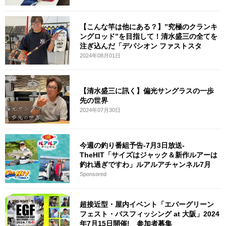
【こんな竿は他にある？】”究極のクランキ
ングロッド”を目指して！清水盛三の全てを
注ぎ込んだ「デパシオン ファストスタ
2024年08月01日
【清水盛三に訊く】偏光サングラスの一歩
先の世界
2024年07月30日
今週の釣り番組予告-7月3日放送-
TheHIT「サイズはジャック＆新作ルアーは
釣れ過ぎですわ」ルアルアチャンネル7月
Sponsored
超接近型・屋内イベント「エバーグリーン
フェスト・バスフィッシング at 大阪」2024
年7月15日開催! 参加者募集