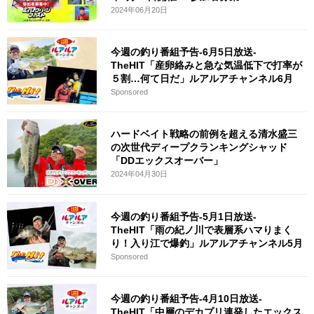
2024年06月20日
今週の釣り番組予告-6月5日放送-
TheHIT「産卵絡みと急な気温低下で打率が
５割…何て日だ」ルアルアチャンネル6月
Sponsored
ハードベイト戦略の前例を超える清水盛三
の次世代ディープクランキングシャッド
「DDエックスオーバー」
2024年04月30日
今週の釣り番組予告-5月1日放送-
TheHIT「雨の紀ノ川で表層系ハマりまく
り！入り江で爆釣」ルアルアチャンネル5月
Sponsored
今週の釣り番組予告-4月10日放送-
TheHIT「中層のデカプリ連発したエックス