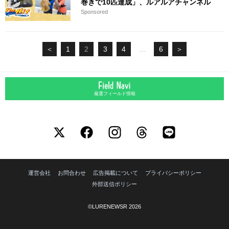
巻きで10匹達成」、ルアルアチャンネル
Sponsored
＜
1
2
3
4
…
6
＞
厳選フィールド情報
運営会社
お問合わせ
広告掲載について
プライバシーポリシー
外部送信ポリシー
©LURENEWSR 2026