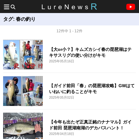
タグ:
春の釣り
12件中 1 - 12件
【大or小？】キムズカシイ春の琵琶湖はテ
キサスリグの使い分けがキモ
2025年05月16日
【ガイド前田「春」の琵琶湖攻略】GWはて
いねいに釣ることがキモ
2025年05月02日
【今年も出たぞ正真正銘のナナマル】ガイ
ド前田 琵琶湖南湖のデカバスハント！
2025年04月18日