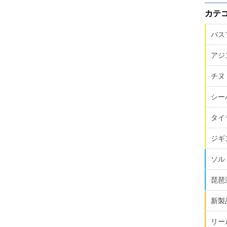
カテ
バス
アジ
チヌ
シー
タイ
ジギ
ソル
琵琶
新製
リー