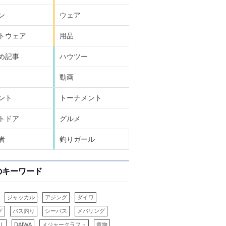
ン
ウェア
トウェア
用品
め記事
ハウツー
動画
ント
トーナメント
トドア
グルメ
者
釣りガール
のキーワード
ジャッカル
アジング
ダイワ
グ
バス釣り
シーバス
メバリング
LL
DAIWA
メジャークラフト
青物