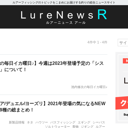
ルアーフィッシングのトピックをこまめにお届けする釣りの総合ニュースサイト
4件中 1 - 4件
の毎日イカ曜日♪】今週は2023年登場予定の「シス
」について！
池内修次の毎日イカ曜日♪
ア/デュエル/ヨーズリ】2021年登場の気になるNEW
9種の総まとめ！
新製品情報
ネタ
ハウツー
バスフィッシング
エギング
シーバス
ソルトウォーター
青物
ジギング
ルアー