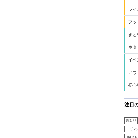
ライ
フッ
まと
ネタ
イベ
アウ
初心
注目
新製品
エギン
JACKA