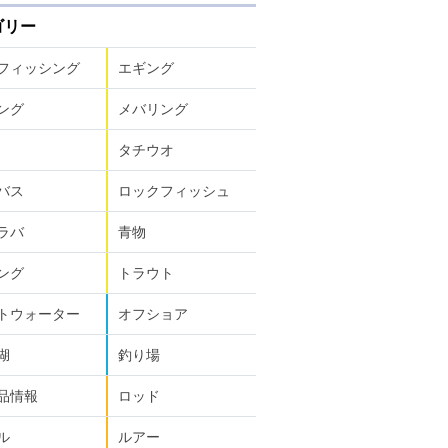
ゴリー
フィッシング
エギング
ング
メバリング
タチウオ
バス
ロックフィッシュ
ラバ
青物
ング
トラウト
トウォーター
オフショア
湖
釣り場
品情報
ロッド
ル
ルアー