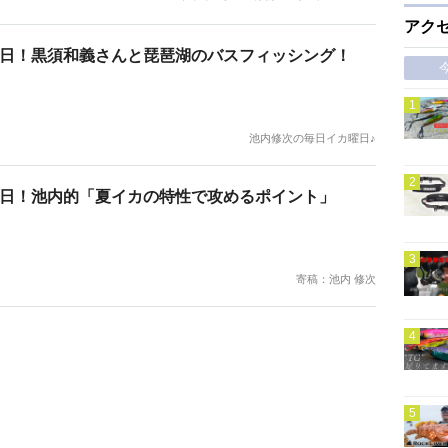
アク
日！黒須和義さんと琵琶湖のバスフィッシング！
池内修次の毎日イカ曜日♪
日！池内的「夏イカの特性で攻めるポイント」
寄稿：池内 修次