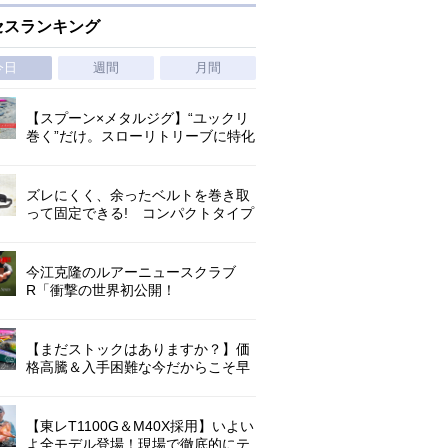
セスランキング
今日
週間
月間
【スプーン×メタルジグ】“ユックリ
巻く”だけ。スローリトリーブに特化
した新たなブレードジグの形
ズレにくく、余ったベルトを巻き取
って固定できる! コンパクトタイプ
の腰巻きライジャケが登場!
今江克隆のルアーニュースクラブ
R「衝撃の世界初公開！
『AbuGarcia ZENON CX』」 第
1296回
【まだストックはありますか？】価
格高騰＆入手困難な今だからこそ早
めの補充を/ TGポテンシャル
【東レT1100G＆M40X採用】いよい
よ全モデル登場！現場で徹底的にテ