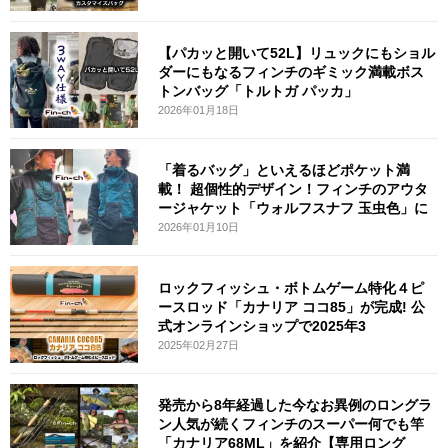
【パカッと開いて52L】リュックにもショル
ダーにもなるフィンチのギミック満載ボス
トンバッグ「トルトガ パッカ」
2026年01月18日
「着るバッグ」といえるほどポケット満
載！ 超個性的デザイン！フィンチのアウタ
ージャケット「ウォルフスナフ 玉虫色」に
2026年01月10日
ロックフィッシュ・ボトムゲーム特化４ピ
ースロッド「カナリア ココ85」が完成! 公
式オンラインショップで2025年3
2025年02月27日
発売から8年経過した今なお異例のロングラ
ン人気が続くフィンチのスーパー何でも竿
「カナリア68ML」を紹介【専用ロング