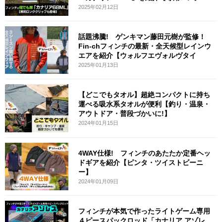
2025年02月12日
話題沸騰! ゲンキマン藤田元樹が監修！
Fin-chフィンチの最新・全天候型レインウ
エアを紹介【ウォルフエヴォルヴタイ
2025年01月13日
【どこでもタオル】超絶コンパクトに持ち
運べる吸水系タオルが便利【釣り・温泉・
アウトドア・普段づかいに!】
2024年01月15日
4WAY仕様! フィンチのあたたか定番ヘッ
ドギアを紹介【ピンタ・ツイストビーニ
ー】
2024年01月09日
フィンチが本気で作ったライトゲーム専用
４ピースパックロッド「カナリア アゾレ