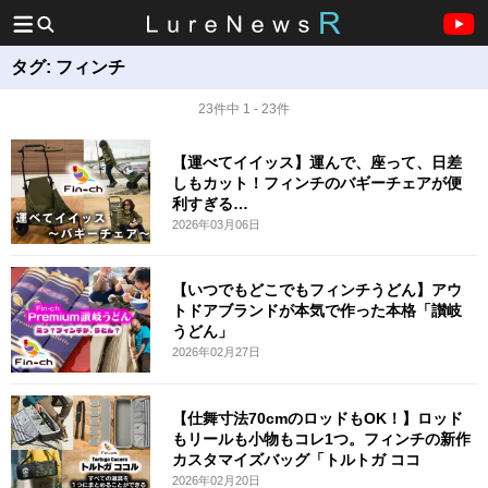
タグ:
フィンチ
23件中 1 - 23件
【運べてイイッス】運んで、座って、日差
しもカット！フィンチのバギーチェアが便
利すぎる…
2026年03月06日
【いつでもどこでもフィンチうどん】アウ
トドアブランドが本気で作った本格「讃岐
うどん」
2026年02月27日
【仕舞寸法70cmのロッドもOK！】ロッド
もリールも小物もコレ1つ。フィンチの新作
カスタマイズバッグ「トルトガ ココ
2026年02月20日